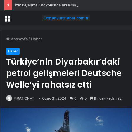
İzmir-Çeşme Otoyolu’nda akılalmaz görüntü: Araç üzerinde dans edip paylaştılar
Menü
Anasayfa
/
Haber
Haber
Türkiye’nin Diyarbakır’daki
petrol gelişmeleri Deutsche
Welle’yi rahatsız etti
FIRAT ONAY
Ocak 31, 2024
0
0
Bir dakikadan az