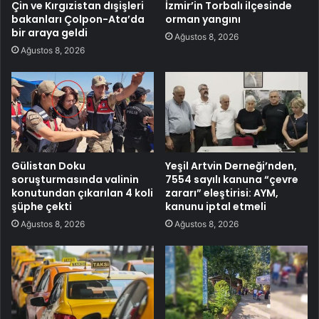
Çin ve Kırgızistan dışişleri
İzmir’in Torbalı ilçesinde
bakanları Çolpon-Ata’da
orman yangını
bir araya geldi
Ağustos 8, 2026
Ağustos 8, 2026
Gülistan Doku
Yeşil Artvin Derneği’nden,
soruşturmasında valinin
7554 sayılı kanuna “çevre
konutundan çıkarılan 4 koli
zararı” eleştirisi: AYM,
şüphe çekti
kanunu iptal etmeli
Ağustos 8, 2026
Ağustos 8, 2026