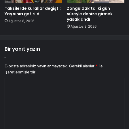
Taksilerde kurallar değişti:
Zonguldak’ta iki gün
Yaş sınırı getirildi
süreyle denize girmek
yasaklandı
Ağustos 8, 2026
Ağustos 8, 2026
Bir yanıt yazın
E-posta adresiniz yayınlanmayacak.
Gerekli alanlar
*
ile
işaretlenmişlerdir
Y
o
r
u
m
*