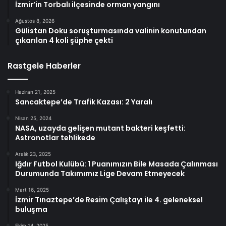
İzmir’in Torbalı ilçesinde orman yangını
Ağustos 8, 2026
Gülistan Doku soruşturmasında valinin konutundan
çıkarılan 4 koli şüphe çekti
Rastgele Haberler
Haziran 21, 2025
Sancaktepe’de Trafik Kazası: 2 Yaralı
Nisan 25, 2024
NASA, uzayda gelişen mutant bakteri keşfetti:
Astronotlar tehlikede
Aralık 23, 2025
Iğdır Futbol Kulübü: 1 Puanımızın Bile Masada Çalınması
Durumunda Takımımız Lige Devam Etmeyecek
Mart 16, 2025
İzmir Tınaztepe’de Resim Çalıştayı ile 4. geleneksel
buluşma
Ekim 14, 2025