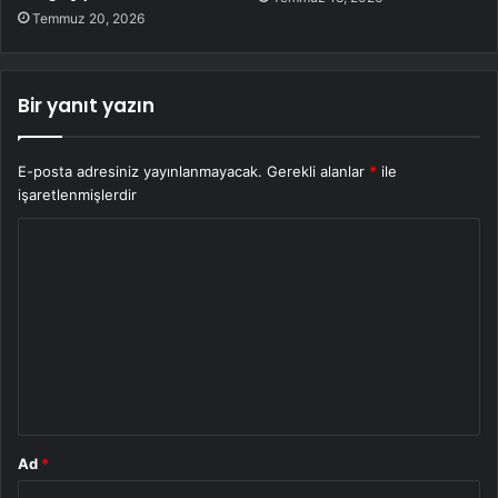
Temmuz 20, 2026
Bir yanıt yazın
E-posta adresiniz yayınlanmayacak.
Gerekli alanlar
*
ile
işaretlenmişlerdir
Y
o
r
u
m
*
Ad
*