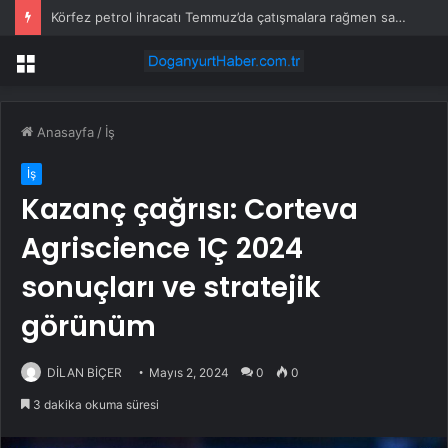
Körfez petrol ihracatı Temmuz’da çatışmalara rağmen sabit kaldı
Menü
Anasayfa
/
İş
İş
Kazanç çağrısı: Corteva
Agriscience 1Ç 2024
sonuçları ve stratejik
görünüm
DİLAN BİÇER
Mayıs 2, 2024
0
0
3 dakika okuma süresi