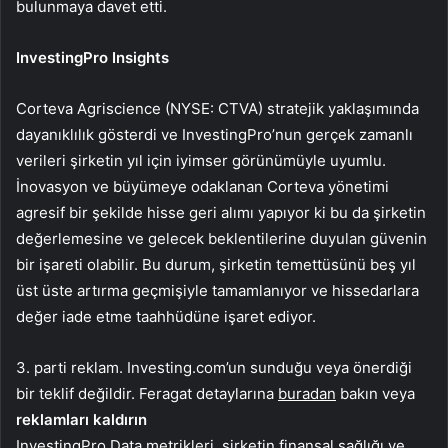
bulunmaya davet etti.
InvestingPro Insights
Corteva Agriscience (NYSE: CTVA) stratejik yaklaşımında
dayanıklılık gösterdi ve InvestingPro’nun gerçek zamanlı
verileri şirketin yıl için iyimser görünümüyle uyumlu.
İnovasyon ve büyümeye odaklanan Corteva yönetimi
agresif bir şekilde hisse geri alımı yapıyor ki bu da şirketin
değerlemesine ve gelecek beklentilerine duyulan güvenin
bir işareti olabilir. Bu durum, şirketin temettüsünü beş yıl
üst üste artırma geçmişiyle tamamlanıyor ve hissedarlara
değer iade etme taahhüdüne işaret ediyor.
3. parti reklam. Investing.com’un sunduğu veya önerdiği
bir teklif değildir. Feragat detaylarına
buradan
bakın veya
reklamları kaldırın
InvestingPro Data metrikleri, şirketin finansal sağlığı ve