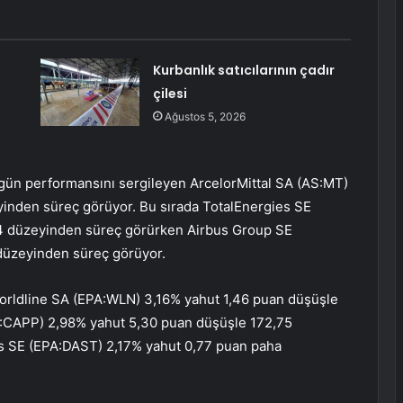
Kurbanlık satıcılarının çadır
çilesi
Ağustos 5, 2026
gün performansını sergileyen ArcelorMittal SA (AS:
MT
)
inden süreç görüyor. Bu sırada TotalEnergies SE
,94 düzeyinden süreç görürken Airbus Group SE
 düzeyinden süreç görüyor.
orldline SA
(EPA:
WLN
) 3,16% yahut 1,46 puan düşüşle
:
CAPP
) 2,98% yahut 5,30 puan düşüşle 172,75
 SE (EPA:
DAST
) 2,17% yahut 0,77 puan paha