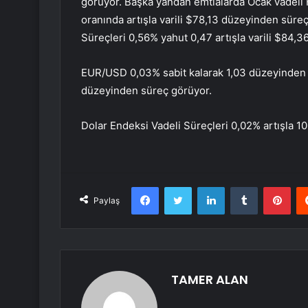
görüyor. Başka yandan emtialarda Ocak vadeli 
oranında artışla varili $78,13 düzeyinden süreç
Süreçleri 0,56% yahut 0,47 artışla varili $84,
EUR/USD 0,03% sabit kalarak 1,03 düzeyinden
düzeyinden süreç görüyor.
Dolar Endeksi Vadeli Süreçleri 0,02% artışla 
Facebook
Twitter
LinkedIn
Tumblr
Pint
Paylaş
TAMER ALAN