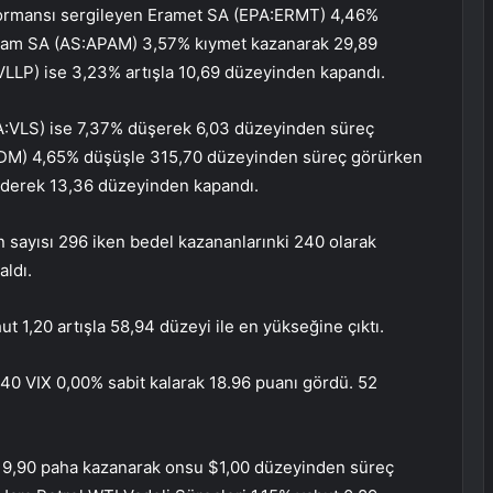
ormansı sergileyen
Eramet
SA (EPA:
ERMT
) 4,46%
ram
SA (AS:
APAM
) 3,57% kıymet kazanarak 29,89
VLLP
) ise 3,23% artışla 10,69 düzeyinden kapandı.
A:
VLS
) ise 7,37% düşerek 6,03 düzeyinden süreç
DM
) 4,65% düşüşle 315,70 düzeyinden süreç görürken
derek 13,36 düzeyinden kapandı.
 sayısı 296 iken bedel kazananlarınki 240 olarak
aldı.
ut 1,20 artışla 58,94 düzeyi ile en yükseğine çıktı.
40 VIX
0,00% sabit kalarak 18.96 puanı gördü. 52
ut 9,90 paha kazanarak onsu $1,00 düzeyinden süreç