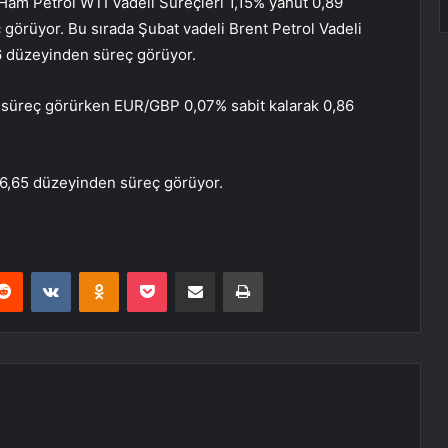
Ham Petrol WTI Vadeli Süreçleri 1,15% yahut 0,89
 görüyor. Bu sırada Şubat vadeli Brent Petrol Vadeli
36 düzeyinden süreç görüyor.
 süreç görürken EUR/GBP 0,07% sabit kalarak 0,86
106,65 düzeyinden süreç görüyor.
erest
Reddit
VKontakte
Odnoklassniki
Pocket
E-Posta ile paylaş
Yazdır