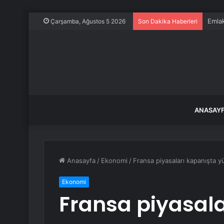
Emlak
Çarşamba, Ağustos 5 2026
Son Dakika Haberleri
ANASAY
Anasayfa
/
Ekonomi
/
Fransa piyasaları kapanışta 
Ekonomi
Fransa piyasala