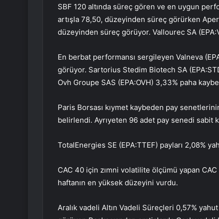
SBF 120 altında süreç gören ve en uygun perf
artışla 78,50, düzeyinden süreç görürken
Ape
düzeyinden süreç görüyor.
Vallourec
SA (EPA:
En berbat performansı sergileyen
Valneva
(EP
görüyor. Sartorius
Stedim
Biotech SA (EPA:
ST
Ovh Groupe SAS (EPA:
OVH
) 3,33% paha kaybe
Paris Borsası kıymet kaybeden pay senetlerinin
belirlendi. Ayrıyeten 96 adet pay senedi sabit k
TotalEnergies SE (EPA:
TTEF
) payları 2,08% yah
CAC 40 için zımni volatilite ölçümü yapan
CAC 
haftanın en yüksek düzeyini vurdu.
Aralık vadeli Altın Vadeli Süreçleri 0,57% yah