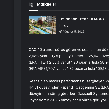
İlgili Makaleler
Emlak Konut’tan İlk Sukuk
İhracı
Ağustos 5, 2026
CAC 40
altında süreç gören ve seansın en düz
2,98% yahut 0,75 puan yükselerek 25,94 düzey
(EPA:
TTEF
) 2,08% yahut 1,20 puan artışla 58
(EPA:
AIR
) 1,70% yahut 1,82 puan artışla 109,18
Seansın en makus performansını sergileyen
W
44,81 düzeyinden kapandı. Capgemini SE (EPA
düzeyinden süreç görürken Dassault Systemes
kaybederek 34,76 düzeyinden süreç görüyor.