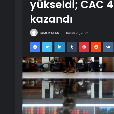
yükseldi; CAC 
kazandı
TAMER ALAN
Kasım 29, 2022
Facebook
Twitter
LinkedIn
Tumblr
Pinterest
Reddit