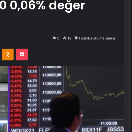
40 0,06% değer
0
19
1 dakika okuma süresi
VKontakte
Odnoklassniki
Pocket