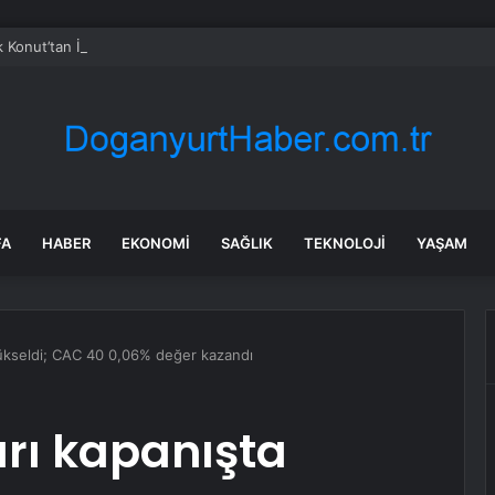
 Konut’tan İlk Sukuk İhracı
FA
HABER
EKONOMI
SAĞLIK
TEKNOLOJI
YAŞAM
yükseldi; CAC 40 0,06% değer kazandı
rı kapanışta