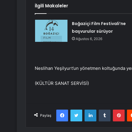
İlgili Makaleler
Boğaziçi Film Festivali’ne
başvurular sürüyor
Ağustos 6, 2026
Neslihan Yeşilyurt’un yönetmen koltuğunda yer
(KÜLTÜR SANAT SERVİSİ)
Facebook
Twitter
LinkedIn
Tumblr
Pint
Paylaş