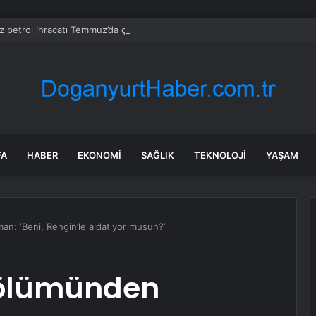
z petrol ihracatı Temmuz’da çatışmalara rağmen sabit kaldı
FA
HABER
EKONOMI
SAĞLIK
TEKNOLOJI
YAŞAM
an: ‘Beni, Rengin’le aldatıyor musun?’
bölümünden