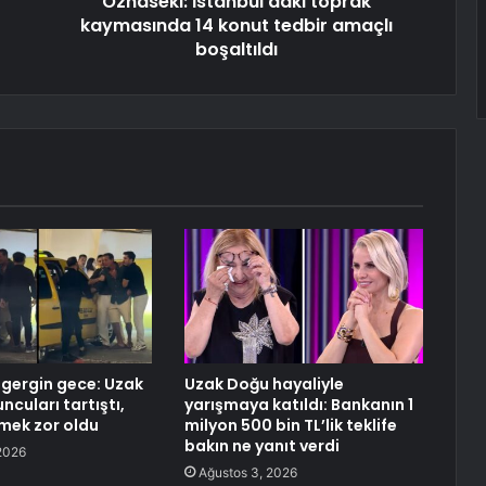
Özhaseki: İstanbul'daki toprak
kaymasında 14 konut tedbir amaçlı
boşaltıldı
 gergin gece: Uzak
Uzak Doğu hayaliyle
uncuları tartıştı,
yarışmaya katıldı: Bankanın 1
rmek zor oldu
milyon 500 bin TL’lik teklife
bakın ne yanıt verdi
2026
Ağustos 3, 2026