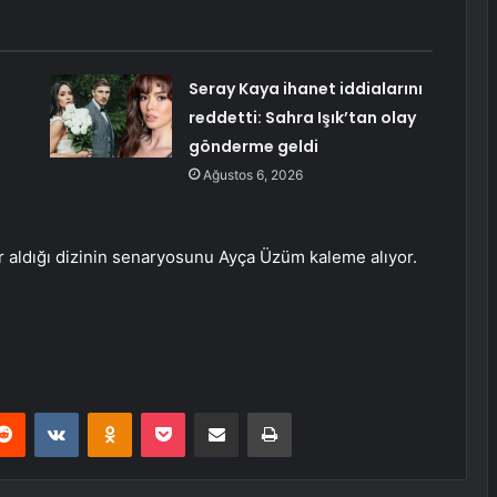
Seray Kaya ihanet iddialarını
reddetti: Sahra Işık’tan olay
gönderme geldi
Ağustos 6, 2026
 aldığı dizinin senaryosunu Ayça Üzüm kaleme alıyor.
erest
Reddit
VKontakte
Odnoklassniki
Pocket
E-Posta ile paylaş
Yazdır