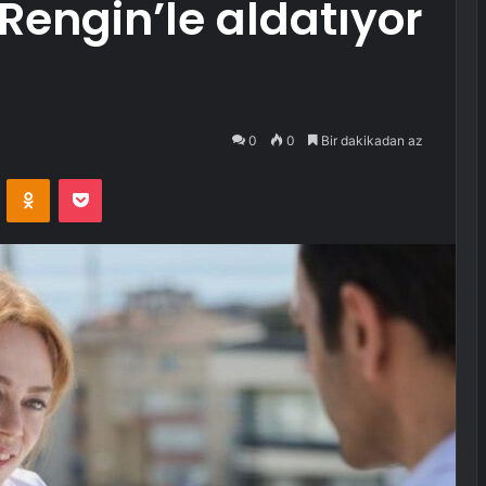
Rengin’le aldatıyor
0
0
Bir dakikadan az
VKontakte
Odnoklassniki
Pocket