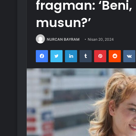
fragman: ‘Beni, 
musun?’
NURCAN BAYRAM
Nisan 20, 2024
Facebook
Twitter
LinkedIn
Tumblr
Pinterest
Reddit