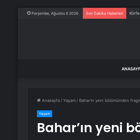
Körfe
Perşembe, Ağustos 6 2026
Son Dakika Haberleri
ANASAY
Anasayfa
/
Yaşam
/
Bahar’ın yeni bölümünden fragm
Yaşam
Bahar’ın yeni 