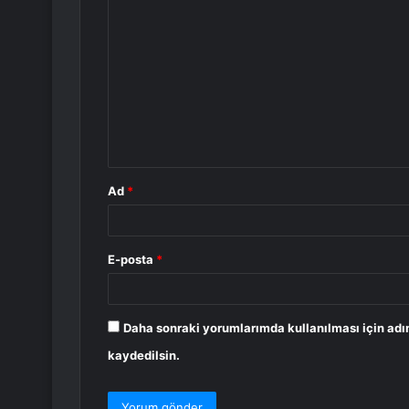
Y
o
r
u
m
*
Ad
*
E-posta
*
Daha sonraki yorumlarımda kullanılması için adı
kaydedilsin.