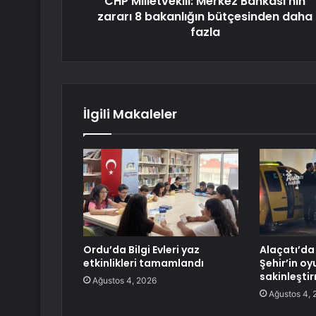
CHP Milletvekili: Merkez Bankası'nın
zararı 8 bakanlığın bütçesinden daha
fazla
İlgili Makaleler
Ordu’da Bilgi Evleri yaz
Alaçatı’da
etkinlikleri tamamlandı
Şehir’in oy
sakinleşti
Ağustos 4, 2026
Ağustos 4, 