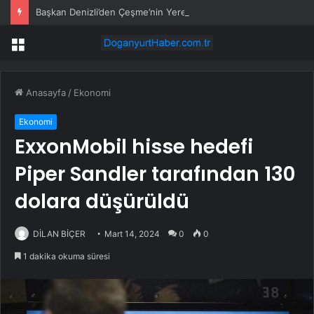
Başkan Denizli’den Çeşme’nin Yerel Değerlerine Tarımsal Destek
Menü
Anasayfa
/
Ekonomi
Ekonomi
ExxonMobil hisse hedefi
Piper Sandler tarafından 130
dolara düşürüldü
DİLAN BİÇER
Mart 14, 2024
0
0
1 dakika okuma süresi