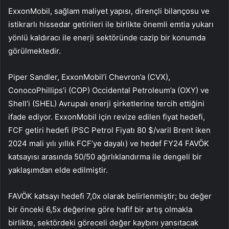
ExxonMobil, sağlam maliyet yapısı, dirençli bilançosu ve
istikrarlı hissedar getirileri ile birlikte önemli emtia yukarı
yönlü kaldıracı ile enerji sektöründe cazip bir konumda
görülmektedir.
Piper Sandler, ExxonMobil’i Chevron’a (CVX),
ConocoPhillips’i (COP) Occidental Petroleum’a (OXY) ve
Shell’i (SHEL) Avrupalı enerji şirketlerine tercih ettiğini
ifade ediyor. ExxonMobil için revize edilen fiyat hedefi,
FCF getiri hedefi (PSC Petrol Fiyatı 80 $/varil Brent iken
2024 mali yılı yıllık FCF’ye dayalı) ve hedef FY24 FAVÖK
katsayısı arasında 50/50 ağırlıklandırma ile dengeli bir
yaklaşımdan elde edilmiştir.
FAVÖK katsayı hedefi 7,0x olarak belirlenmiştir; bu değer
bir önceki 6,5x değerine göre hafif bir artış olmakla
birlikte, sektördeki göreceli değer kaybını yansıtacak