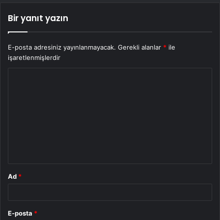
Bir yanıt yazın
E-posta adresiniz yayınlanmayacak.
Gerekli alanlar
*
ile
işaretlenmişlerdir
Y
o
r
u
m
*
Ad
*
E-posta
*