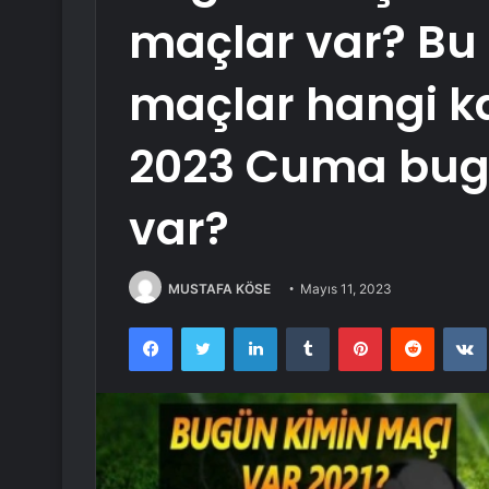
maçlar var? Bu
maçlar hangi k
2023 Cuma bug
var?
MUSTAFA KÖSE
Mayıs 11, 2023
Facebook
Twitter
LinkedIn
Tumblr
Pinterest
Reddit