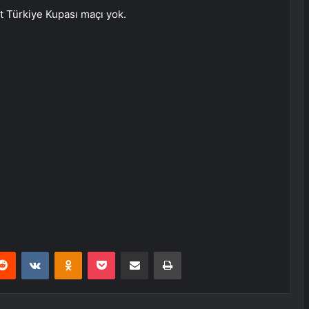
 Türkiye Kupası maçı yok.
erest
Reddit
VKontakte
Odnoklassniki
Pocket
E-Posta ile paylaş
Yazdır