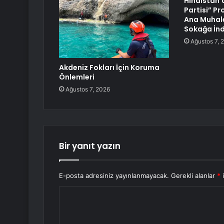
Hindistan
Partisi” P
Ana Muhale
Sokağa İnd
Ağustos 7, 
Akdeniz Fokları İçin Koruma
Önlemleri
Ağustos 7, 2026
Bir yanıt yazın
E-posta adresiniz yayınlanmayacak.
Gerekli alanlar
*
i
Y
o
r