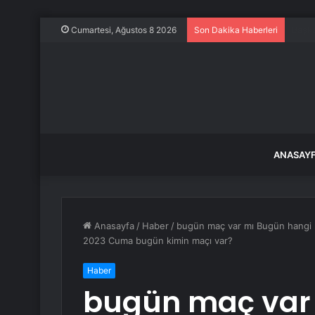
Çıkar
Cumartesi, Ağustos 8 2026
Son Dakika Haberleri
ANASAY
Anasayfa
/
Haber
/
bugün maç var mı Bugün hangi 
2023 Cuma bugün kimin maçı var?
Haber
bugün maç var