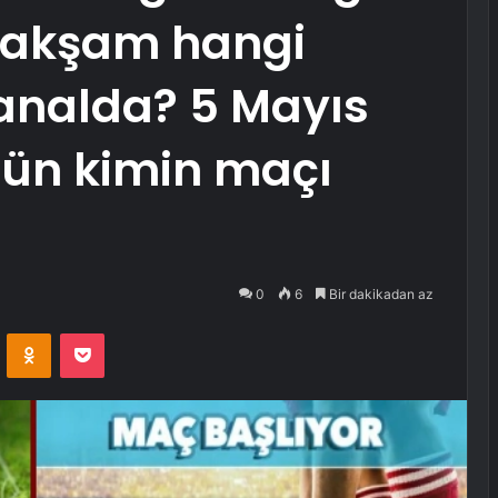
 akşam hangi
analda? 5 Mayıs
ün kimin maçı
0
6
Bir dakikadan az
VKontakte
Odnoklassniki
Pocket