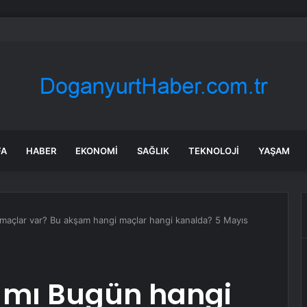
ılabilir bataryalı telefonlar AB’nin yeni düzenlemesi sayesinde geri dönebi
FA
HABER
EKONOMI
SAĞLIK
TEKNOLOJI
YAŞAM
maçlar var? Bu akşam hangi maçlar hangi kanalda? 5 Mayıs
 mı Bugün hangi