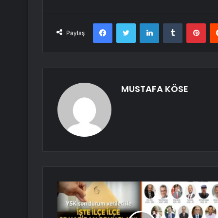
Facebook
Twitter
LinkedIn
Tumblr
Pint
Paylaş
MUSTAFA KÖSE