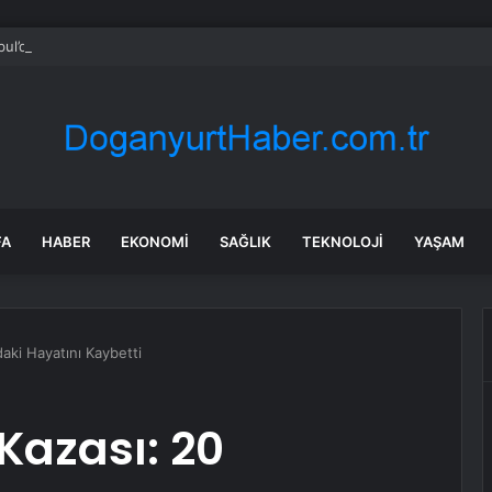
bul’da 128 yeni noktaya daha EDS geliyor
FA
HABER
EKONOMI
SAĞLIK
TEKNOLOJI
YAŞAM
daki Hayatını Kaybetti
Kazası: 20