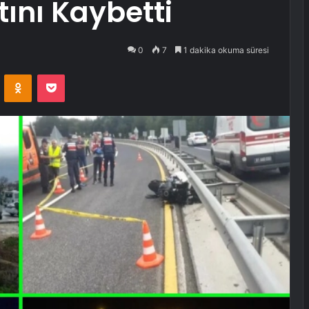
ını Kaybetti
0
7
1 dakika okuma süresi
VKontakte
Odnoklassniki
Pocket