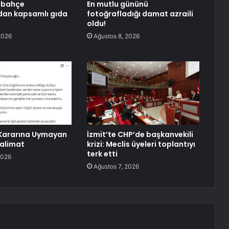
lbahçe
En mutlu gününü
dan kapsamlı gıda
fotoğrafladığı damat azraili
oldu!
2026
Ağustos 8, 2026
ararına Uymayan
İzmit’te CHP’de başkanvekili
alimat
krizi: Meclis üyeleri toplantıyı
terk etti
2026
Ağustos 7, 2026