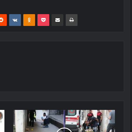
erest
Reddit
VKontakte
Odnoklassniki
Pocket
E-Posta ile paylaş
Yazdır