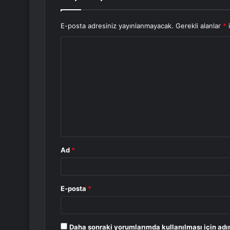
E-posta adresiniz yayınlanmayacak.
Gerekli alanlar
*
i
Y
o
r
u
m
*
Ad
*
E-posta
*
Daha sonraki yorumlarımda kullanılması için adı