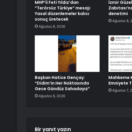
MHP’li Feti Yıldız’dan
İzmir Güze
“Terörsüz Türkiye” mesajı:
Zabıtası’n
Yasal düzenlemeler kalıcı
denetimi
sonuç üretecek
Ağustos 8, 
Ağustos 8, 2026
Başkan Hatice Gençay:
Mahkeme K
“Didim’in Her Noktasında
Emniyete T
Gece Gündüz Sahadayız”
Ağustos 7, 
Ağustos 8, 2026
Bir yanıt yazın