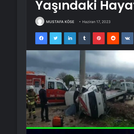
Yaşındaki Hayat
MUSTAFA KÖSE
Haziran 17, 2023
Facebook
Twitter
LinkedIn
Tumblr
Pinterest
Reddit