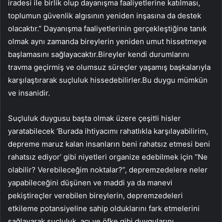
iradesi ile birlik olup dayanışma faaliyetlerine katılması,
toplumun güvenlik algısının yeniden inşasına da destek
olacaktır.” Dayanışma faaliyetlerinin gerçekleştiğine tanık
olmak aynı zamanda bireylerin yeniden umut hissetmeye
başlamasını sağlayacaktır.Bireyler kendi durumlarını
travma geçirmiş ve olumsuz süreçler yaşamış başkalarıyla
karşılaştırarak suçluluk hissedebilirler.Bu duygu mümkün
ve insanidir.
Suçluluk duygusu başta olmak üzere çeşitli hisler
yaratabilecek ‘Burada ihtiyacımı rahatlıkla karşılayabilirim,
depreme maruz kalan insanların beni rahatsız etmesi beni
rahatsız ediyor’ gibi niyetleri organize edebilmek için “Ne
olabilir? Verebileceğim noktalar?”, depremzedelere neler
yapabileceğini düşünen ve maddi ya da manevi
pekiştireçler verebilen bireylerin, depremzedeleri
etkileme potansiyeline sahip olduklarını fark etmelerini
sağlayarak suçluluk, acı ve öfke gibi duygularını