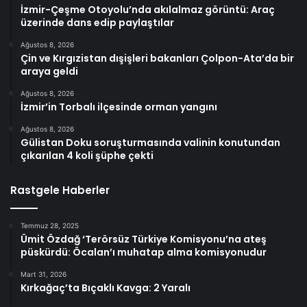
İzmir-Çeşme Otoyolu’nda akılalmaz görüntü: Araç
üzerinde dans edip paylaştılar
Ağustos 8, 2026
Çin ve Kırgızistan dışişleri bakanları Çolpon-Ata’da bir
araya geldi
Ağustos 8, 2026
İzmir’in Torbalı ilçesinde orman yangını
Ağustos 8, 2026
Gülistan Doku soruşturmasında valinin konutundan
çıkarılan 4 koli şüphe çekti
Rastgele Haberler
Temmuz 28, 2025
Ümit Özdağ ‘Terörsüz Türkiye Komisyonu’na ateş
püskürdü: Öcalan’ı muhatap alma komisyonudur
Mart 31, 2026
Kırkağaç’ta Bıçaklı Kavga: 2 Yaralı