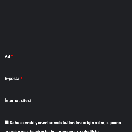
o
r
u
m
*
Ad
*
E-posta
*
İnternet sitesi
Daha sonraki yorumlarımda kullanılması için adım, e-posta
adresim ve site adresim bu tarayıcıya kaydedilsin.