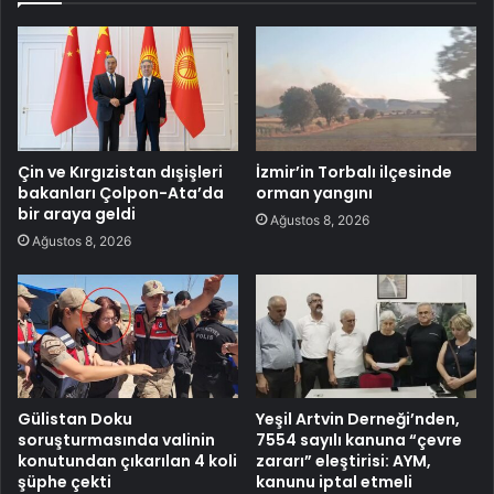
Çin ve Kırgızistan dışişleri
İzmir’in Torbalı ilçesinde
bakanları Çolpon-Ata’da
orman yangını
bir araya geldi
Ağustos 8, 2026
Ağustos 8, 2026
Gülistan Doku
Yeşil Artvin Derneği’nden,
soruşturmasında valinin
7554 sayılı kanuna “çevre
konutundan çıkarılan 4 koli
zararı” eleştirisi: AYM,
şüphe çekti
kanunu iptal etmeli