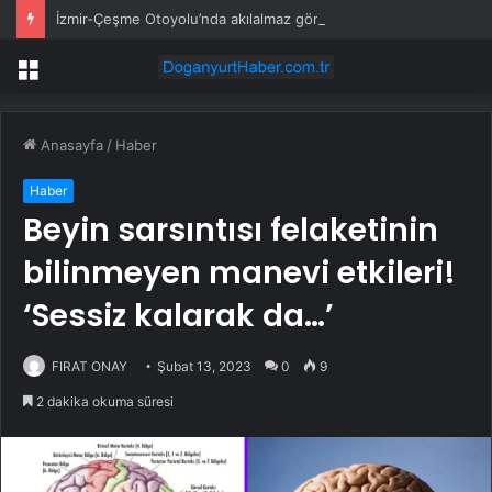
İzmir-Çeşme Otoyolu’nda akılalmaz görüntü: Araç üzerinde dans edip paylaştılar
Menü
Anasayfa
/
Haber
Haber
Beyin sarsıntısı felaketinin
bilinmeyen manevi etkileri!
‘Sessiz kalarak da…’
FIRAT ONAY
Şubat 13, 2023
0
9
2 dakika okuma süresi