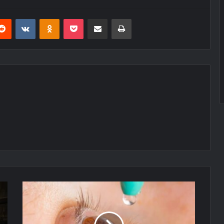
erest
Reddit
VKontakte
Odnoklassniki
Pocket
E-Posta ile paylaş
Yazdır