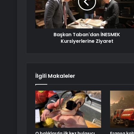
Başkan Taban'dan İNESMEK
Kursiyerlerine Ziyaret
İlgili Makaleler
O balıklarda ilk kez bulaşıcı
Fransa kab