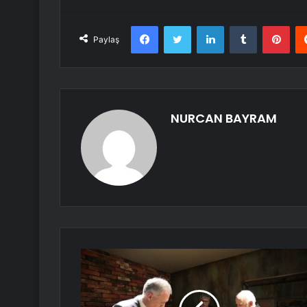
Facebook
Twitter
LinkedIn
Tumblr
Pint
Paylaş
NURCAN BAYRAM