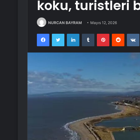
koku, turistleri b
NURCAN BAYRAM
Mayıs 12, 2026
Facebook
Twitter
LinkedIn
Tumblr
Pinterest
Reddit