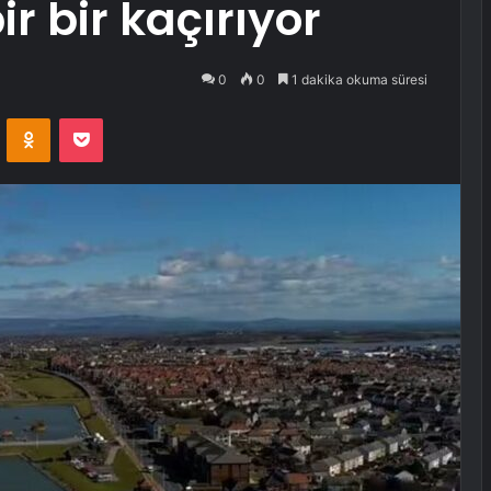
ir bir kaçırıyor
0
0
1 dakika okuma süresi
VKontakte
Odnoklassniki
Pocket