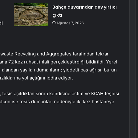
Bahçe duvarından dev yırtıcı
çıktı
di
Ağustos 7, 2026
nswaste Recycling and Aggregates tarafından tekrar
na 72 kez ruhsat ihlali gerçekleştirdiği bildirildi. Yerel
alandan yayılan dumanların; şiddetli baş ağrısı, burun
ıklarına yol açtığını iddia ediyor.
 tesis açıldıktan sonra kendisine astım ve KOAH teşhisi
lcon ise tesis dumanları nedeniyle iki kez hastaneye