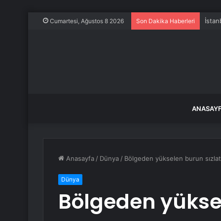
İstan
Cumartesi, Ağustos 8 2026
Son Dakika Haberleri
ANASAY
Anasayfa
/
Dünya
/
Bölgeden yükselen burun sızlatan
Dünya
Bölgeden yükse