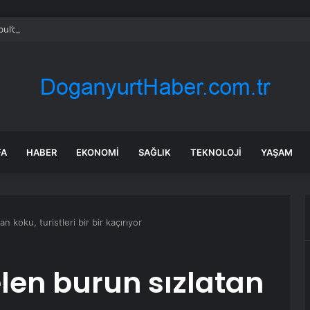
bul’da 128 yeni noktaya daha EDS geliyor
FA
HABER
EKONOMI
SAĞLIK
TEKNOLOJI
YAŞAM
 koku, turistleri bir bir kaçırıyor
len burun sızlatan