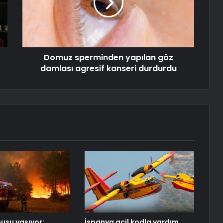
Domuz sperminden yapılan göz
damlası agresif kanseri durdurdu
usu yaşıyor:
İspanya acil kodla yardım