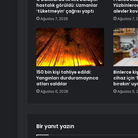
hastalık görüldü: Uzmanlar
Yüzbinlerce
‘tüketmeyin’ çağrısı yaptı
alevler kov
Ağustos 7, 2026
Ağustos 7, 
150 bin kişi tahliye edildi:
Binlerce ki
Yangınları durduramayınca
cihaz için
atları saldılar
bırakın’ uya
Ağustos 6, 2026
Ağustos 5, 
Bir yanıt yazın