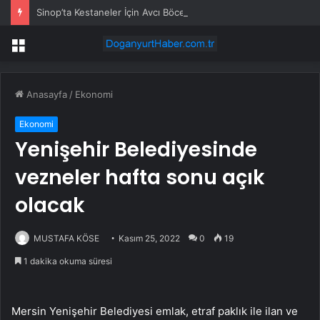
Sinop’ta Kestaneler İçin Avcı Böcek Salımı
Menü
Anasayfa
/
Ekonomi
Ekonomi
Yenişehir Belediyesinde
vezneler hafta sonu açık
olacak
MUSTAFA KÖSE
Kasım 25, 2022
0
19
1 dakika okuma süresi
Mersin Yenişehir Belediyesi emlak, etraf paklık ile ilan ve