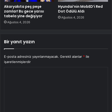
Akaryakıta peş peşe
Hyundai’nin MobED’i Red
zamlar! Bu gece yarısı
Dot Ödülü Aldı
tabela yine değişiyor
Ağustos 4, 2026
Ağustos 4, 2026
Bir yanıt yazın
E-posta adresiniz yayınlanmayacak.
Gerekli alanlar
*
ile
işaretlenmişlerdir
Y
o
r
u
m
*