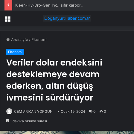
Kleen-Hy-Dro-Gen Inc., sıfır karbon emisyonlu hidrojen ısıtma teknolojisinde ISO ve TSSA düzenleyici onaylarını aldı
Menü
Anasayfa
/
Ekonomi
Ekonomi
Veriler dolar endeksini
desteklemeye devam
ederken, altın düşüş
ivmesini sürdürüyor
CEM ARIKAN YORGUN
Ocak 19, 2024
0
0
1 dakika okuma süresi