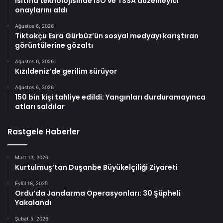
ısıtma teknolojisinde ISO ve TSSA düzenleyici
onaylarını aldı
Ağustos 6, 2026
Tiktokçu Esra Gürbüz’ün sosyal medyayı karıştıran
görüntülerine gözaltı
Ağustos 6, 2026
Kızıldeniz’de gerilim sürüyor
Ağustos 6, 2026
150 bin kişi tahliye edildi: Yangınları durduramayınca
atları saldılar
Rastgele Haberler
Mart 13, 2026
Kurtulmuş’tan Duşanbe Büyükelçiliği Ziyareti
Eylül 18, 2025
Ordu’da Jandarma Operasyonları: 30 Şüpheli
Yakalandı
Şubat 5, 2026