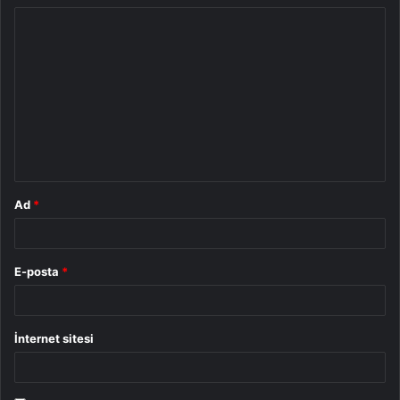
Y
o
r
u
m
*
Ad
*
E-posta
*
İnternet sitesi