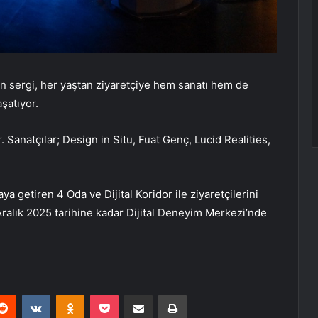
an sergi, her yaştan ziyaretçiye hem sanatı hem de
şatıyor.
r. Sanatçılar; Design in Situ, Fuat Genç, Lucid Realities,
ya getiren 4 Oda ve Dijital Koridor ile ziyaretçilerini
Aralık 2025 tarihine kadar Dijital Deneyim Merkezi’nde
erest
Reddit
VKontakte
Odnoklassniki
Pocket
E-Posta ile paylaş
Yazdır