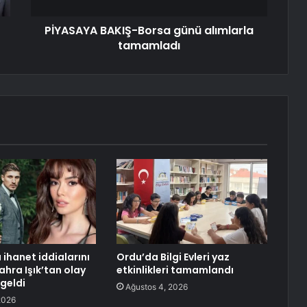
PİYASAYA BAKIŞ-Borsa günü alımlarla
tamamladı
 ihanet iddialarını
Ordu’da Bilgi Evleri yaz
ahra Işık’tan olay
etkinlikleri tamamlandı
geldi
Ağustos 4, 2026
2026