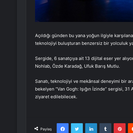
Açıldığı günden bu yana yoğun ilgiyle karşılan
teknolojiyi buluşturan benzersiz bir yolculuk ya
Sergide, 6 sanatçıya ait 13 dijital eser yer alıyo
Nohlab, Özde Karadağ, Ufuk Barış Mutlu.
Sanatı, teknolojiyi ve mekânsal deneyimi bir ara
bekelyen “Van Gogh: Işığın İzinde” sergisi, 31 
ziyaret edilebilecek.
Facebook
Twitter
LinkedIn
Tumblr
Pint
Paylaş