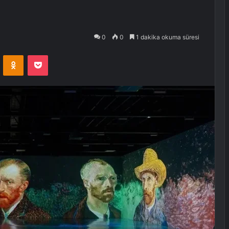
0
0
1 dakika okuma süresi
VKontakte
Odnoklassniki
Pocket