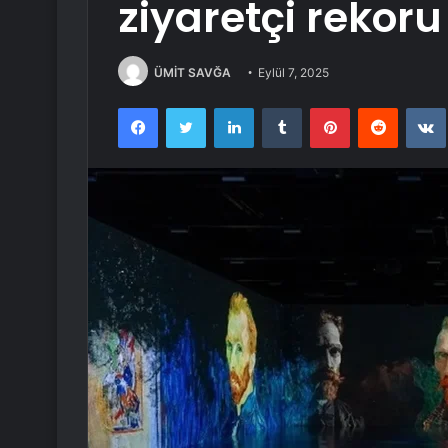
ziyaretçi rekoru
ÜMİT SAVĞA
Eylül 7, 2025
Facebook
Twitter
LinkedIn
Tumblr
Pinterest
Reddit