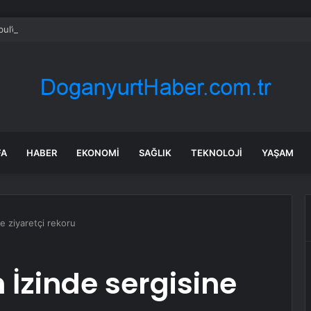
bul’da 128 yeni noktaya daha EDS geliyor
FA
HABER
EKONOMI
SAĞLIK
TEKNOLOJI
YAŞAM
e ziyaretçi rekoru
 İzinde sergisine