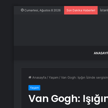
İstan
Cumartesi, Ağustos 8 2026
Son Dakika Haberleri
ANASAY
Anasayfa
/
Yaşam
/
Van Gogh: Işığın İzinde sergisin
Yaşam
Van Gogh: Işığın