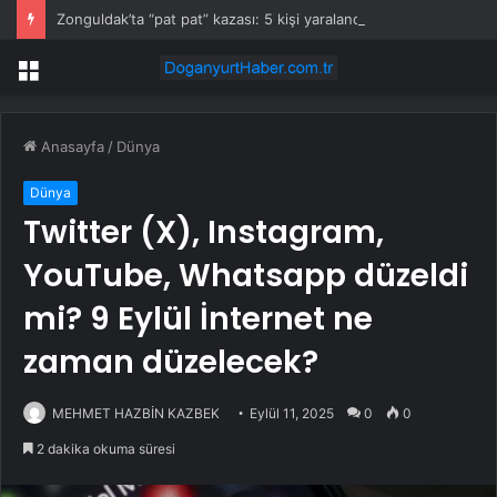
Zonguldak’ta “pat pat” kazası: 5 kişi yaralandı
Menü
Anasayfa
/
Dünya
Dünya
Twitter (X), Instagram,
YouTube, Whatsapp düzeldi
mi? 9 Eylül İnternet ne
zaman düzelecek?
MEHMET HAZBİN KAZBEK
Eylül 11, 2025
0
0
2 dakika okuma süresi