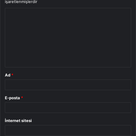
işaretlenmişlerdir
Y
o
r
u
m
*
Ad
*
E-posta
*
İnternet sitesi