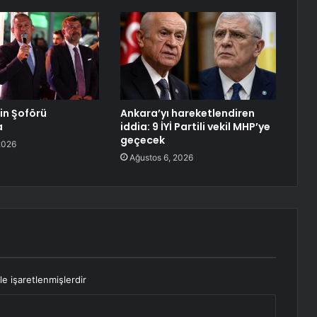
lin Şoförü
Ankara’yı hareketlendiren
a
iddia: 9 İYİ Partili vekil MHP’ye
geçecek
2026
Ağustos 6, 2026
le işaretlenmişlerdir