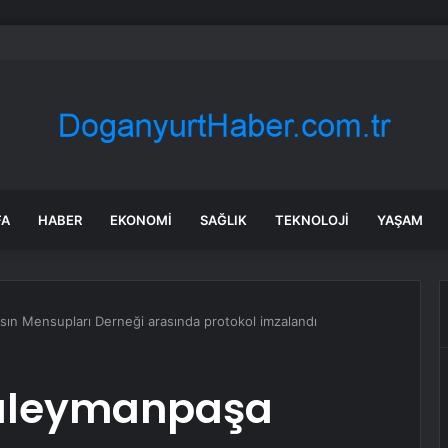
l Aerospace hissesi bugün neden düşüyor?
FA
HABER
EKONOMI
SAĞLIK
TEKNOLOJI
YAŞAM
ın Mensupları Derneği arasında protokol imzalandı
Süleymanpaşa