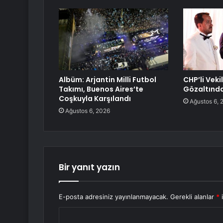
Albüm: Arjantin Milli Futbol
CHP’li Veki
Takımı, Buenos Aires’te
Gözaltınd
Coşkuyla Karşılandı
Ağustos 6, 
Ağustos 6, 2026
Bir yanıt yazın
E-posta adresiniz yayınlanmayacak.
Gerekli alanlar
*
i
Y