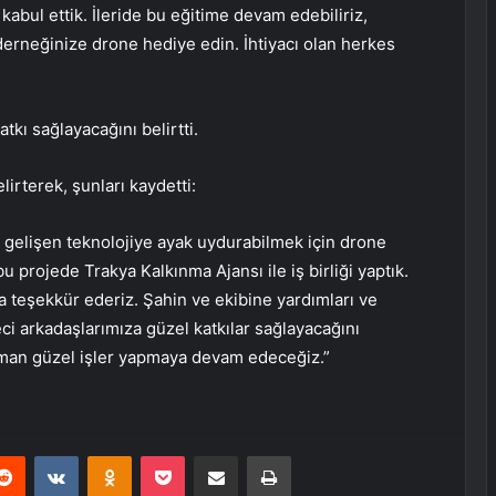
kabul ettik. İleride bu eğitime devam edebiliriz,
derneğinize drone hediye edin. İhtiyacı olan herkes
tkı sağlayacağını belirtti.
lirterek, şunları kaydetti:
 gelişen teknolojiye ayak uydurabilmek için drone
u projede Trakya Kalkınma Ajansı ile iş birliği yaptık.
teşekkür ederiz. Şahin ve ekibine yardımları ve
eci arkadaşlarımıza güzel katkılar sağlayacağını
man güzel işler yapmaya devam edeceğiz.”
erest
Reddit
VKontakte
Odnoklassniki
Pocket
E-Posta ile paylaş
Yazdır