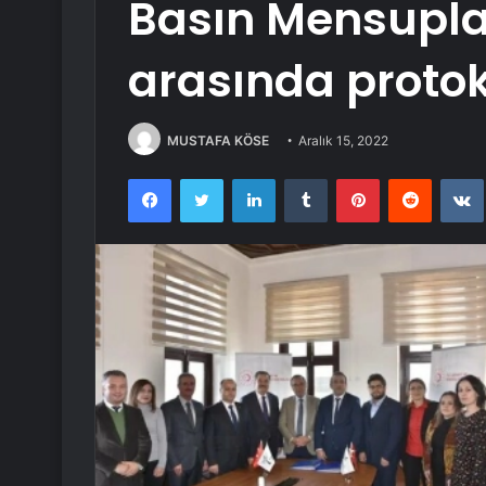
Basın Mensupla
arasında protok
MUSTAFA KÖSE
Aralık 15, 2022
Facebook
Twitter
LinkedIn
Tumblr
Pinterest
Reddit