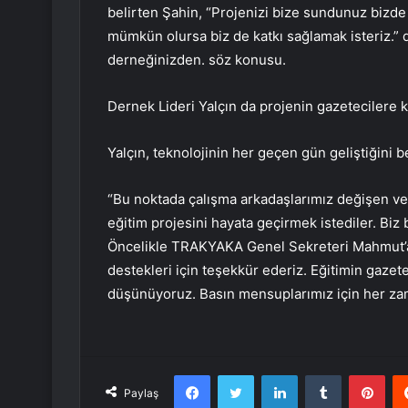
belirten Şahin, “Projenizi bize sundunuz bizde 
mümkün olursa biz de katkı sağlamak isteriz.” 
derneğinizden. söz konusu.
Dernek Lideri Yalçın da projenin gazetecilere ka
Yalçın, teknolojinin her geçen gün geliştiğini be
“Bu noktada çalışma arkadaşlarımız değişen ve
eğitim projesini hayata geçirmek istediler. Biz b
Öncelikle TRAKYAKA Genel Sekreteri Mahmut’a 
destekleri için teşekkür ederiz. Eğitimin gazet
düşünüyoruz. Basın mensuplarımız için her za
Facebook
Twitter
LinkedIn
Tumblr
Pint
Paylaş