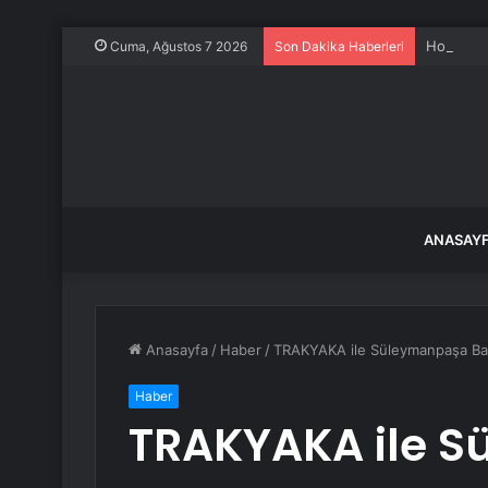
Honeywel
Cuma, Ağustos 7 2026
Son Dakika Haberleri
ANASAY
Anasayfa
/
Haber
/
TRAKYAKA ile Süleymanpaşa Bas
Haber
TRAKYAKA ile 