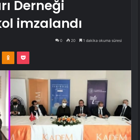
rı Derneği
ol imzalandı
0
20
1 dakika okuma süresi
VKontakte
Odnoklassniki
Pocket