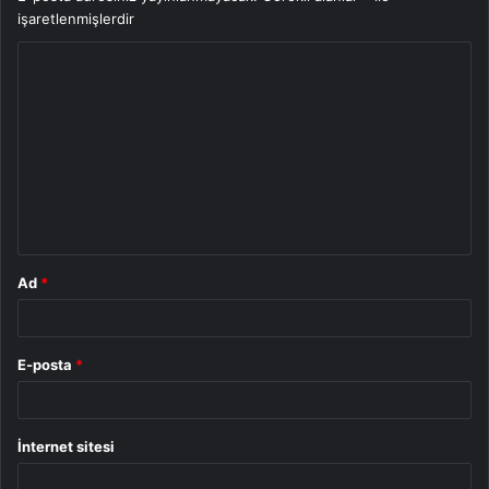
işaretlenmişlerdir
Y
o
r
u
m
*
Ad
*
E-posta
*
İnternet sitesi