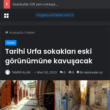
İstanbul’da 128 yeni noktaya daha EDS geliyor
Menü
Anasayfa
/
Haber
Haber
Tarihi Urfa sokakları eski
görünümüne kavuşacak
TAMER ALAN
Mart 30, 2023
0
8
Bir dakikadan az