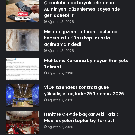
Çıkarılabilir bataryalı telefonlar
AB’nin yeni düzenlemesi sayesinde
geri dönebilir
Ağustos 8, 2026
Mısır’da gizemli labirenti bulunca
hepsi sustu: ‘ Bazı kapılar asla
açılmamalı’ dedi
Ağustos 8, 2026
Mahkeme Kararına Uymayan Emniyete
Talimat
Ağustos 7, 2026
VİOP’ta endeks kontratı güne
yükselişle başladı -29 Temmuz 2026
Ağustos 7, 2026
İzmit’te CHP’de başkanvekili krizi:
Meclis üyeleri toplantıyı terk etti
Ağustos 7, 2026