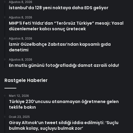
Ağustos 8, 2026
İstanbul’da 128 yeni noktaya daha EDS geliyor
Ağustos 8, 2026
MHP’li Feti Yıldız’dan “Terörsüz Türkiye” mesajı: Yasal
düzenlemeler kalıcı sonuç üretecek
Ağustos 8, 2026
İzmir Güzelbahçe Zabıtası’ndan kapsamlı gıda
denetimi
Ağustos 8, 2026
En mutlu gününü fotoğrafladığı damat azraili oldu!
Rastgele Haberler
Mart 12, 2026
Türkiye 230’uncusu atanamayan öğretmene gelen
teklife bakın
Ocak 23, 2025
Giray Altınok’un tweet sildiği iddia edilmişti: ‘Suçlu
bulmak kolay, suçluyu bulmak zor’