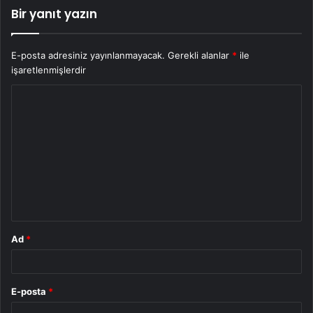
Bir yanıt yazın
E-posta adresiniz yayınlanmayacak.
Gerekli alanlar
*
ile
işaretlenmişlerdir
Y
o
r
u
m
*
Ad
*
E-posta
*