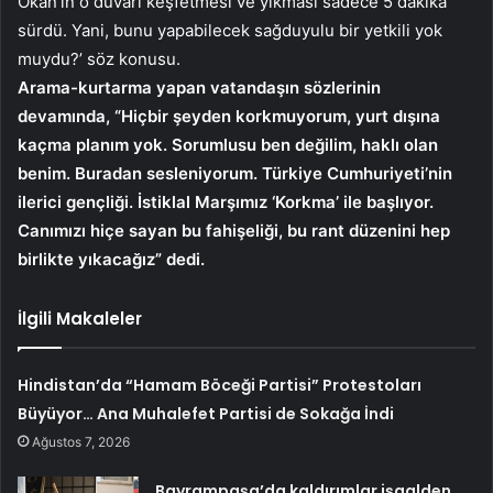
Okan’ın o duvarı keşfetmesi ve yıkması sadece 5 dakika
sürdü. Yani, bunu yapabilecek sağduyulu bir yetkili yok
muydu?’ söz konusu.
Arama-kurtarma yapan vatandaşın sözlerinin
devamında, “Hiçbir şeyden korkmuyorum, yurt dışına
kaçma planım yok. Sorumlusu ben değilim, haklı olan
benim. Buradan sesleniyorum. Türkiye Cumhuriyeti’nin
ilerici gençliği. İstiklal Marşımız ‘Korkma’ ile başlıyor.
Canımızı hiçe sayan bu fahişeliği, bu rant düzenini hep
birlikte yıkacağız” dedi.
İlgili Makaleler
Hindistan’da “Hamam Böceği Partisi” Protestoları
Büyüyor… Ana Muhalefet Partisi de Sokağa İndi
Ağustos 7, 2026
Bayrampaşa’da kaldırımlar işgalden