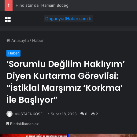
Hindistan’da “Hamam Böceği Partisi” Protestoları Büyüyor… Ana Muhalefet Partisi de Sokağa İndi
Menü
Anasayfa
/
Haber
Haber
‘Sorumlu Değilim Haklıyım’
Diyen Kurtarma Görevlisi:
“İstiklal Marşımız ‘Korkma’
İle Başlıyor”
MUSTAFA KÖSE
Şubat 18, 2023
0
2
Bir dakikadan az