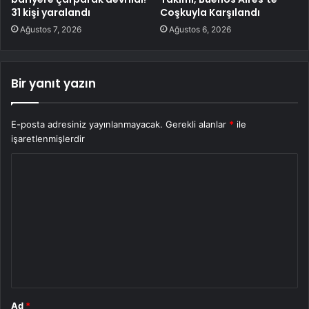
31 kişi yaralandı
Coşkuyla Karşılandı
Ağustos 7, 2026
Ağustos 6, 2026
Bir yanıt yazın
E-posta adresiniz yayınlanmayacak.
Gerekli alanlar
*
ile
işaretlenmişlerdir
Y
o
r
u
m
*
Ad
*