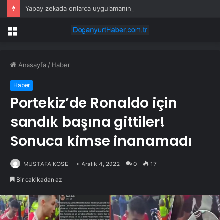
Yapay zekada onlarca uygulamanın yerini tek asistan alabilir
Menü
Anasayfa
/
Haber
Haber
Portekiz’de Ronaldo için
sandık başına gittiler!
Sonuca kimse inanamadı
MUSTAFA KÖSE
Aralık 4, 2022
0
17
Bir dakikadan az