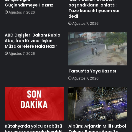
Güçlendirmeye Hazırız
boşandıklarını anlattı:
Taze kana ihtiyacım var
Ağustos 7, 2026
dedi
Ağustos 7, 2026
ABD Dışişleri Bakanı Rubio:
Abd, İran Krizine İlişkin
Müzakerelere Hala Hazır
Ağustos 7, 2026
Tarsus’ta Yaya Kazası
Ağustos 7, 2026
Kütahya’da yolcu otobüsü
Albüm: Arjantin Milli Futbol
bariyere çarparak devrildi!
Takımı, Buenos Aires’te