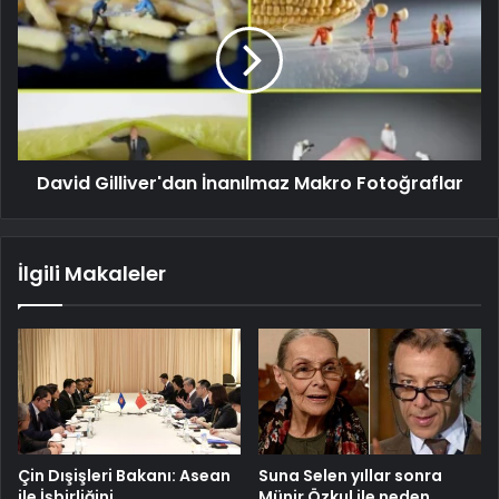
David Gilliver'dan İnanılmaz Makro Fotoğraflar
İlgili Makaleler
Çin Dışişleri Bakanı: Asean
Suna Selen yıllar sonra
ile İşbirliğini
Münir Özkul ile neden