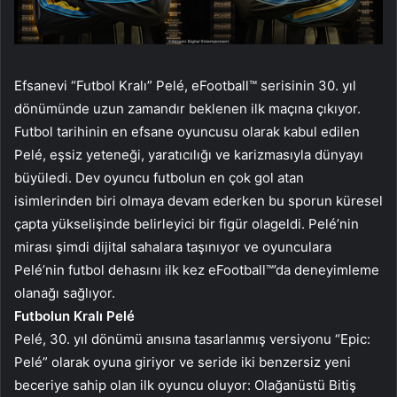
Efsanevi “Futbol Kralı” Pelé, eFootball™ serisinin 30. yıl
dönümünde uzun zamandır beklenen ilk maçına çıkıyor.
Futbol tarihinin en efsane oyuncusu olarak kabul edilen
Pelé, eşsiz yeteneği, yaratıcılığı ve karizmasıyla dünyayı
büyüledi. Dev oyuncu futbolun en çok gol atan
isimlerinden biri olmaya devam ederken bu sporun küresel
çapta yükselişinde belirleyici bir figür olageldi. Pelé’nin
mirası şimdi dijital sahalara taşınıyor ve oyunculara
Pelé’nin futbol dehasını ilk kez eFootball™’da deneyimleme
olanağı sağlıyor.
Futbolun Kralı Pelé
Pelé, 30. yıl dönümü anısına tasarlanmış versiyonu “Epic:
Pelé” olarak oyuna giriyor ve seride iki benzersiz yeni
beceriye sahip olan ilk oyuncu oluyor: Olağanüstü Bitiş