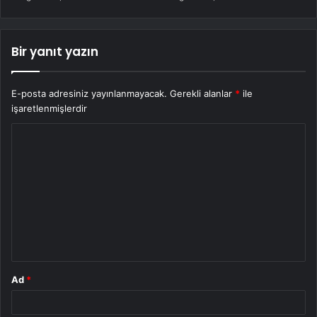
Bir yanıt yazın
E-posta adresiniz yayınlanmayacak.
Gerekli alanlar
*
ile
işaretlenmişlerdir
Y
o
r
u
m
*
Ad
*