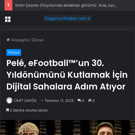
İzmir-Çeşme Otoyolu’nda akılalmaz görüntü: Araç üzerinde dans edip paylaştılar
Menü
Anasayfa
/
Dünya
Dünya
Pelé, eFootball™’un 30.
Yıldönümünü Kutlamak İçin
Dijital Sahalara Adım Atıyor
ÜMİT SAVĞA
Temmuz 11, 2025
0
0
2 dakika okuma süresi