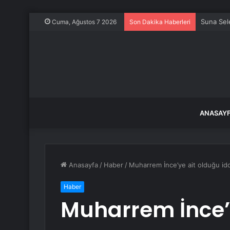
ABD Dışiş
Cuma, Ağustos 7 2026
Son Dakika Haberleri
ANASAY
Anasayfa
/
Haber
/
Muharrem İnce’ye ait olduğu iddia
Haber
Muharrem İnce’y