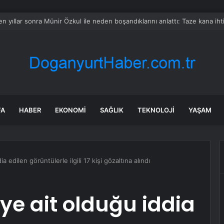
leri Bakanı Rubio: Abd, İran Krizine İlişkin Müzakerelere Hala Hazır
FA
HABER
EKONOMI
SAĞLIK
TEKNOLOJI
YAŞAM
 edilen görüntülerle ilgili 17 kişi gözaltına alındı
e ait olduğu iddia