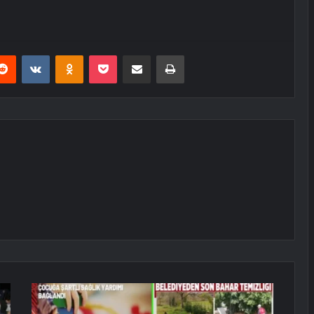
erest
Reddit
VKontakte
Odnoklassniki
Pocket
E-Posta ile paylaş
Yazdır