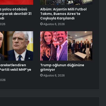
a yolcu otobüsü
Albüm: Arjantin Milli Futbol
rparak devrildi! 31
Takımı, Buenos Aires’te
ndı
Coşkuyla Karşılandı
2026
Ağustos 6, 2026
hareketlendiren
Trump oğlunun düğününe
 Partili vekil MHP’ye
gitmiyor
Ağustos 6, 2026
2026