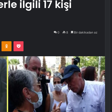
e ilgili 17 kişi
0
8
Bir dakikadan az
VKontakte
Odnoklassniki
Pocket