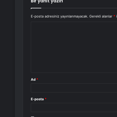
Bir yanıt yazın
E-posta adresiniz yayınlanmayacak.
Gerekli alanlar
*
i
Y
o
r
u
m
*
Ad
*
E-posta
*