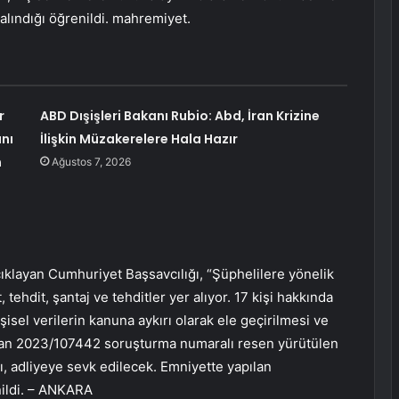
 alındığı öğrenildi. mahremiyet.
r
ABD Dışişleri Bakanı Rubio: Abd, İran Krizine
nı
İlişkin Müzakerelere Hala Hazır
m
Ağustos 7, 2026
açıklayan Cumhuriyet Başsavcılığı, “Şüphelilere yönelik
tehdit, şantaj ve tehditler yer alıyor. 17 kişi hakkında
işisel verilerin kanuna aykırı olarak ele geçirilmesi ve
arından 2023/107442 soruşturma numaralı resen yürütülen
ı, adliyeye sevk edilecek. Emniyette yapılan
nildi. – ANKARA