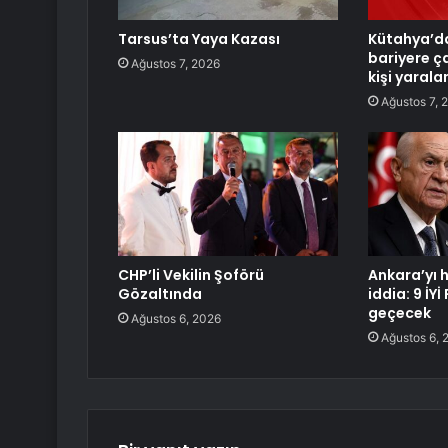
Tarsus’ta Yaya Kazası
Kütahya’d
bariyere ça
Ağustos 7, 2026
kişi yarala
Ağustos 7, 
CHP’li Vekilin Şoförü
Ankara’yı 
Gözaltında
iddia: 9 İYİ
geçecek
Ağustos 6, 2026
Ağustos 6, 