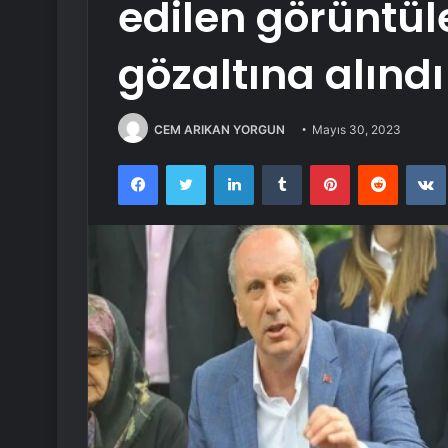
edilen görüntülerl
gözaltına alındı
CEM ARIKAN YORGUN
Mayıs 30, 2023
Facebook
Twitter
LinkedIn
Tumblr
Pinterest
Reddit