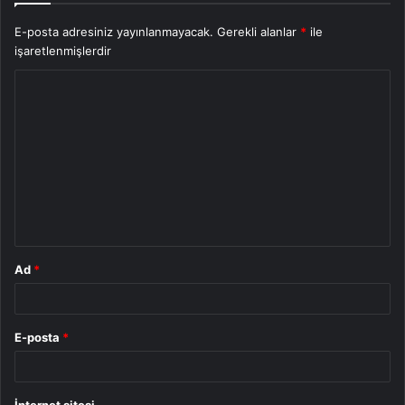
E-posta adresiniz yayınlanmayacak.
Gerekli alanlar
*
ile
işaretlenmişlerdir
Y
o
r
u
m
*
Ad
*
E-posta
*