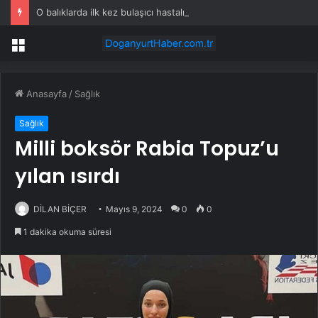
O balıklarda ilk kez bulaşıcı hastalık görüldü: Uzmanlar ‘tüketmeyin’ çağrısı yaptı
Menü
Anasayfa
/
Sağlık
Sağlık
Milli boksör Rabia Topuz’u
yılan ısırdı
DİLAN BİÇER
Mayıs 9, 2024
0
0
1 dakika okuma süresi