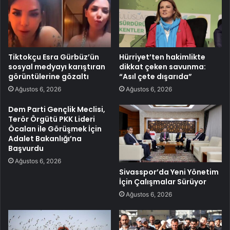
Tiktokçu Esra Gürbüz’ün
Hürriyet’ten hakimlikte
sosyal medyayı karıştıran
dikkat çeken savunma:
görüntülerine gözaltı
“Asıl çete dışarıda”
Ağustos 6, 2026
Ağustos 6, 2026
Dem Parti Gençlik Meclisi,
Terör Örgütü PKK Lideri
Öcalan ile Görüşmek İçin
Adalet Bakanlığı’na
Başvurdu
Ağustos 6, 2026
Sivasspor’da Yeni Yönetim
İçin Çalışmalar Sürüyor
Ağustos 6, 2026