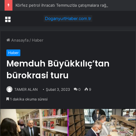
Körfez petrol ihracatı Temmuz’da çatışmalara rağmen sabit kaldı
Menü
Anasayfa
/
Haber
Haber
Memduh Büyükkılıç’tan
bürokrasi turu
TAMER ALAN
Şubat 3, 2023
0
9
1 dakika okuma süresi