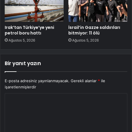
Irak’tan Türkiye’ye yeni
İsrail’in Gazze saldırıları
petrol boru hattı
bitmiyor: 11 ölü
Ağustos 5, 2026
Ağustos 5, 2026
Bir yanıt yazın
E-posta adresiniz yayınlanmayacak.
Gerekli alanlar
*
ile
işaretlenmişlerdir
Y
o
r
u