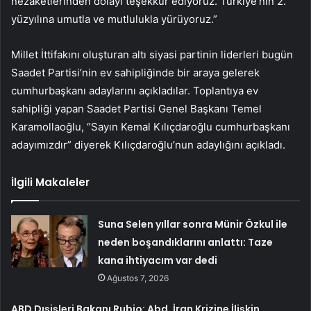
nezaketlerinden dolayı teşekkür ediyoruz. Türkiye’nin 2.
yüzyılına umutla ve mutlulukla yürüyoruz.”
Millet İttifakını oluşturan altı siyasi partinin liderleri bugün
Saadet Partisi’nin ev sahipliğinde bir araya gelerek
cumhurbaşkanı adaylarını açıkladılar. Toplantıya ev
sahipliği yapan Saadet Partisi Genel Başkanı Temel
Karamollaoğlu, “Sayın Kemal Kılıçdaroğlu cumhurbaşkanı
adayımızdır” diyerek Kılıçdaroğlu’nun adaylığını açıkladı.
İlgili Makaleler
Suna Selen yıllar sonra Münir Özkul ile
neden boşandıklarını anlattı: Taze
kana ihtiyacım var dedi
Ağustos 7, 2026
ABD Dışişleri Bakanı Rubio: Abd, İran Krizine İlişkin