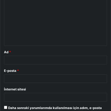
Y
o
r
u
m
*
Ad
*
E-posta
*
İnternet sitesi
Daha sonraki yorumlarımda kullanılması için adım, e-posta