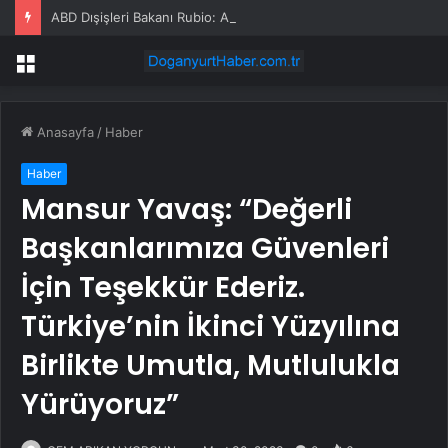
ABD Dışişleri Bakanı Rubio: Abd, İran Krizine İlişkin Müzakerelere Hala Hazır
Menü
Anasayfa
/
Haber
Haber
Mansur Yavaş: “Değerli
Başkanlarımıza Güvenleri
İçin Teşekkür Ederiz.
Türkiye’nin İkinci Yüzyılına
Birlikte Umutla, Mutlulukla
Yürüyoruz”