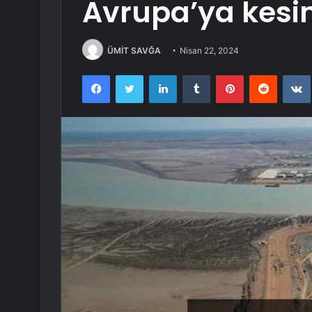
Avrupa’ya kesin
ÜMİT SAVĞA
Nisan 22, 2024
Facebook
Twitter
LinkedIn
Tumblr
Pinterest
Reddit