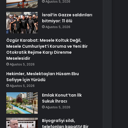
Ağustos 5, 2026
İsrail’in Gazze saldırıları
bitmiyor: 11 ölü
Ağustos 5, 2026
Özgür Karabat: Mesele Koltuk Değil,
Mesele Cumhuriyet’i Koruma ve Yeni Bir
Otokratik Rejime Karşı Direnme
Meselesidir
Ağustos 5, 2026
Hekimler, Meslektaşları Hüsam Ebu
Safiyye İçin Yürüdü
Ağustos 5, 2026
Emlak Konut’tan İlk
Sukuk İhracı
Ağustos 5, 2026
Biyografiyi sildi,
telefonları kapattı! Bir