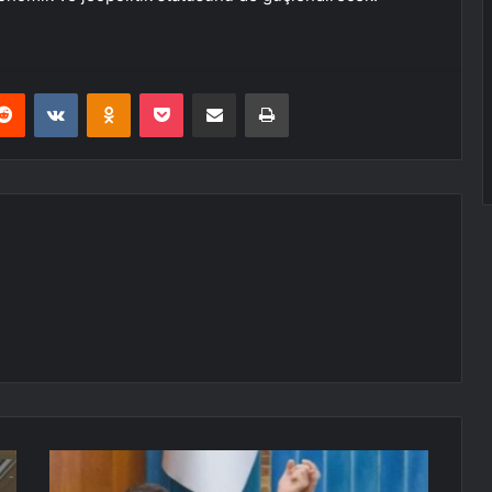
erest
Reddit
VKontakte
Odnoklassniki
Pocket
E-Posta ile paylaş
Yazdır