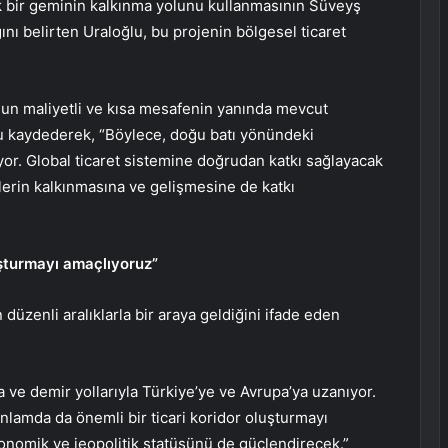
k bir geminin kalkınma yolunu kullanmasının Süveyş
nı belirten Uraloğlu, bu projenin bölgesel ticaret
gun maliyetli ve kısa mesafenin yanında mevcut
nu kaydederek, “Böylece, doğu batı yönündeki
or. Global ticaret sistemine doğrudan katkı sağlayacak
elerin kalkınmasına ve gelişmesine de katkı
uşturmayı amaçlıyoruz”
 düzenli aralıklarla bir araya geldiğini ifade eden
 ve demir yollarıyla Türkiye’ye ve Avrupa’ya uzanıyor.
anlamda da önemli bir ticari koridor oluşturmayı
onomik ve jeopolitik statüsünü de güçlendirecek.”