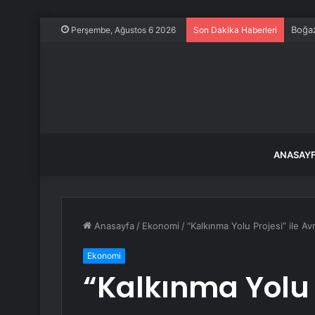
Boğaz
Perşembe, Ağustos 6 2026
Son Dakika Haberleri
ANASAY
Anasayfa
/
Ekonomi
/
“Kalkınma Yolu Projesi” ile Av
Ekonomi
“Kalkınma Yolu P