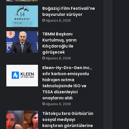
Boğaziçi Film Festivali’ne
başvurular sürüyor
Ağustos 6, 2026
TBMM Başkanı
Kurtulmuş, yarın
Kılıçdaroğlu ile
görüşecek
Ağustos 6, 2026
Kleen-Hy-Dro-Gen Inc.,
sıfır karbon emisyonlu
hidrojen ısıtma
teknolojisinde ISO ve
TSSA düzenleyici
onaylarını aldı
Ağustos 6, 2026
Tiktokçu Esra Gürbüz’ün
sosyal medyayı
karıştıran görüntülerine