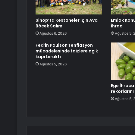
Sinop’ta Kestaneler İçin Avcı
Emlak Konu
Böcek Salımı
İhracı
Ağustos 6, 2026
Ağustos 5, 
Fed’in Paulson’ı enflasyon
mücadelesinde faizlere açık
kapı bıraktı
Ağustos 5, 2026
Ege İhracat
rekorların
Ağustos 5, 