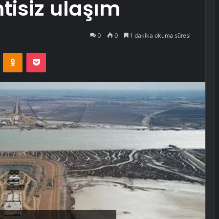
tisiz ulaşım
0
0
1 dakika okuma süresi
VKontakte
Odnoklassniki
Pocket