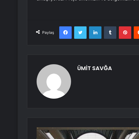
Facebook
Twitter
LinkedIn
Tumblr
Pint
Paylaş
ÜMİT SAVĞA