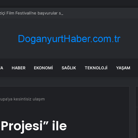
içi Film Festivali’ne başvurular sürüyor
FA
HABER
EKONOMI
SAĞLIK
TEKNOLOJI
YAŞAM
rupa’ya kesintisiz ulaşım
rojesi” ile