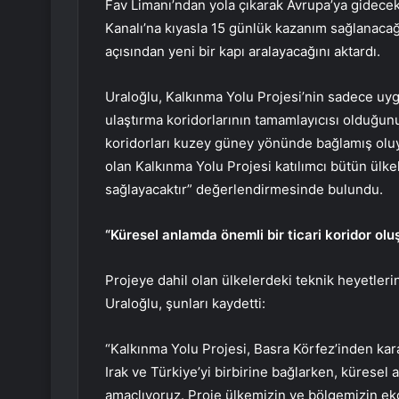
Fav Limanı’ndan yola çıkarak Avrupa’ya gidece
Kanalı’na kıyasla 15 günlük kazanım sağlanacağı
açısından yeni bir kapı aralayacağını aktardı.
Uraloğlu, Kalkınma Yolu Projesi’nin sadece uy
ulaştırma koridorlarının tamamlayıcısı olduğu
koridorları kuzey güney yönünde bağlamış oluy
olan Kalkınma Yolu Projesi katılımcı bütün ülk
sağlayacaktır” değerlendirmesinde bulundu.
“Küresel anlamda önemli bir ticari koridor ol
Projeye dahil olan ülkelerdeki teknik heyetlerin
Uraloğlu, şunları kaydetti:
“Kalkınma Yolu Projesi, Basra Körfez’inden kara
Irak ve Türkiye’yi birbirine bağlarken, küresel 
amaçlıyoruz. Proje ülkemizin ve bölgemizin ek