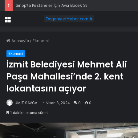
Sinop’ta Kestaneler İçin Avcı Böcek Salımı
Menü
Anasayfa
/
Ekonomi
Ekonomi
İzmit Belediyesi Mehmet Ali
Paşa Mahallesi’nde 2. kent
lokantasını açıyor
ÜMİT SAVĞA
Nisan 3, 2024
0
0
1 dakika okuma süresi