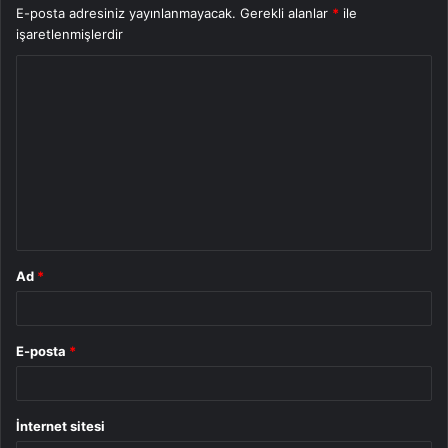
E-posta adresiniz yayınlanmayacak.
Gerekli alanlar
*
ile
işaretlenmişlerdir
Y
o
r
u
m
*
Ad
*
E-posta
*
İnternet sitesi