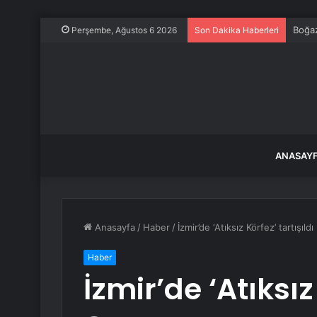
Boğaz
Perşembe, Ağustos 6 2026
Son Dakika Haberleri
ANASAY
Anasayfa
/
Haber
/
İzmir’de ‘Atıksız Körfez’ tartışıldı
Haber
İzmir’de ‘Atıksız 