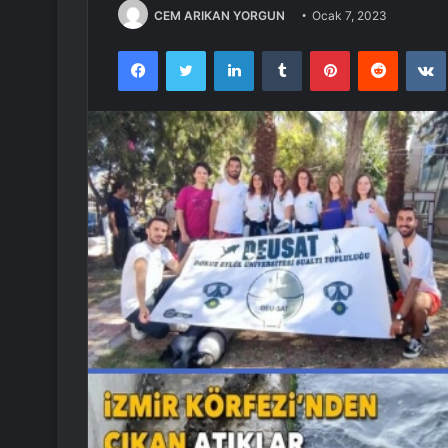
CEM ARIKAN YORGUN
Ocak 7, 2023
Facebook
Twitter
LinkedIn
Tumblr
Pinterest
Reddit