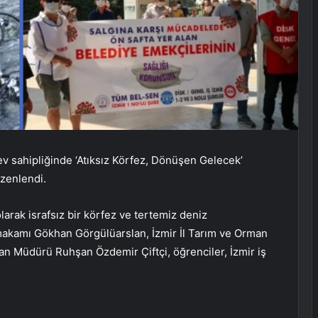
ev sahipliğinde ‘Atıksız Körfez, Dönüşen Gelecek’
üzenlendi.
larak israfsız bir körfez ve tertemiz deniz
makamı Gökhan Görgülüarslan, İzmir İl Tarım ve Orman
an Müdürü Ruhşan Özdemir Çiftçi, öğrenciler, İzmir iş