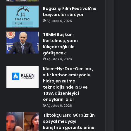
Boğaziçi Film Festivali’ne
başvurular sürüyor
Ağustos 6, 2026
TBMM Başkanı
Kurtulmuş, yarın
Kılıçdaroğlu ile
görüşecek
Ağustos 6, 2026
Kleen-Hy-Dro-Gen Inc.,
sıfır karbon emisyonlu
hidrojen ısıtma
teknolojisinde ISO ve
TSSA düzenleyici
onaylarını aldı
Ağustos 6, 2026
Tiktokçu Esra Gürbüz’ün
sosyal medyayı
karıştıran görüntülerine