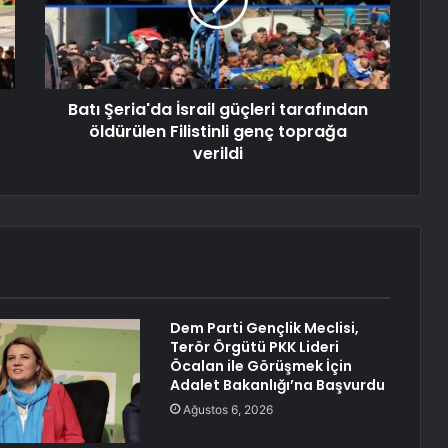
Batı Şeria'da İsrail güçleri tarafından
öldürülen Filistinli genç toprağa
verildi
Dem Parti Gençlik Meclisi,
Terör Örgütü PKK Lideri
Öcalan ile Görüşmek İçin
Adalet Bakanlığı’na Başvurdu
Ağustos 6, 2026