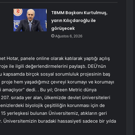
TBMM Başkanı Kurtulmuş,
yarın Kılıçdaroğlu ile
görüşecek
Ağustos 6, 2026
t Hotar, panele online olarak katılarak yaptığı açılış
je ile ilgili değerlendirmelerini paylaştı. DEÜ’nün
u kapsamda birçok sosyal sorumluluk projesinin baş
Bu proje hem yaşadığımız çevreyi korumayı ve korumayı
 amaçlıyor” dedi. . Bu yıl; Green Metric dünya
 207. sırada yer alan, ülkemizde devlet üniversiteleri
enizlerdeki biyolojik çeşitliliğin korunması için de
ip 15 yerleşkesi bulunan Üniversitemiz, atıkların geri
Üniversitemizin buradaki hassasiyeti sadece bir yılda