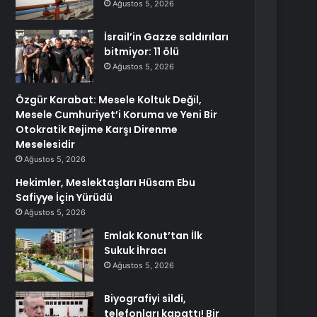
Ağustos 5, 2026
İsrail’in Gazze saldırıları
bitmiyor: 11 ölü
Ağustos 5, 2026
Özgür Karabat: Mesele Koltuk Değil,
Mesele Cumhuriyet’i Koruma ve Yeni Bir
Otokratik Rejime Karşı Direnme
Meselesidir
Ağustos 5, 2026
Hekimler, Meslektaşları Hüsam Ebu
Safiyye İçin Yürüdü
Ağustos 5, 2026
Emlak Konut’tan İlk
Sukuk İhracı
Ağustos 5, 2026
Biyografiyi sildi,
telefonları kapattı! Bir