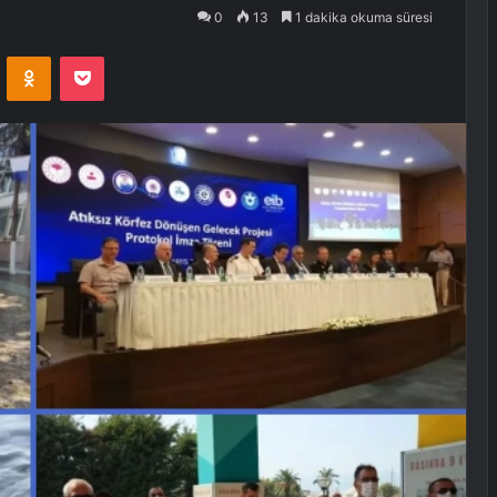
0
13
1 dakika okuma süresi
VKontakte
Odnoklassniki
Pocket