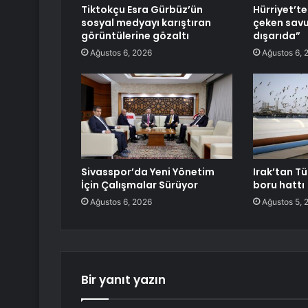
Tiktokçu Esra Gürbüz’ün
Hürriyet’te
sosyal medyayı karıştıran
çeken savu
görüntülerine gözaltı
dışarıda”
Ağustos 6, 2026
Ağustos 6, 
Sivasspor’da Yeni Yönetim
Irak’tan Tü
İçin Çalışmalar Sürüyor
boru hattı
Ağustos 6, 2026
Ağustos 5, 
Bir yanıt yazın