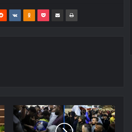
erest
Reddit
VKontakte
Odnoklassniki
Pocket
E-Posta ile paylaş
Yazdır