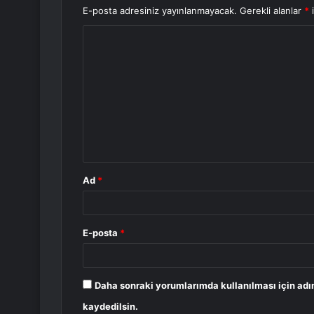
E-posta adresiniz yayınlanmayacak.
Gerekli alanlar
*
i
Y
o
r
u
m
*
Ad
*
E-posta
*
Daha sonraki yorumlarımda kullanılması için adı
kaydedilsin.