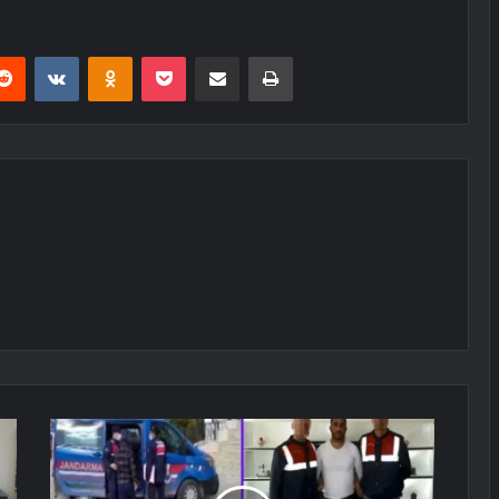
erest
Reddit
VKontakte
Odnoklassniki
Pocket
E-Posta ile paylaş
Yazdır