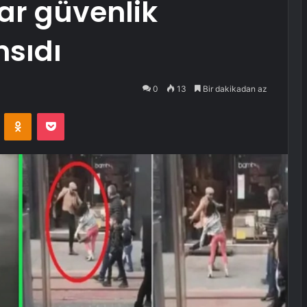
ar güvenlik
sıdı
0
13
Bir dakikadan az
VKontakte
Odnoklassniki
Pocket