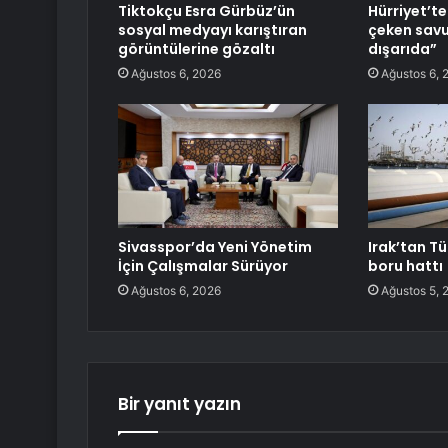
Tiktokçu Esra Gürbüz’ün
Hürriyet’te
sosyal medyayı karıştıran
çeken savu
görüntülerine gözaltı
dışarıda”
Ağustos 6, 2026
Ağustos 6, 
Sivasspor’da Yeni Yönetim
Irak’tan Tü
İçin Çalışmalar Sürüyor
boru hattı
Ağustos 6, 2026
Ağustos 5, 
Bir yanıt yazın