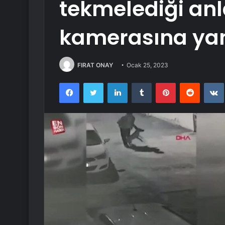
tekmelediği anl
kamerasına yan
FIRAT ONAY
Ocak 25, 2023
Facebook
Twitter
LinkedIn
Tumblr
Pinterest
Reddit