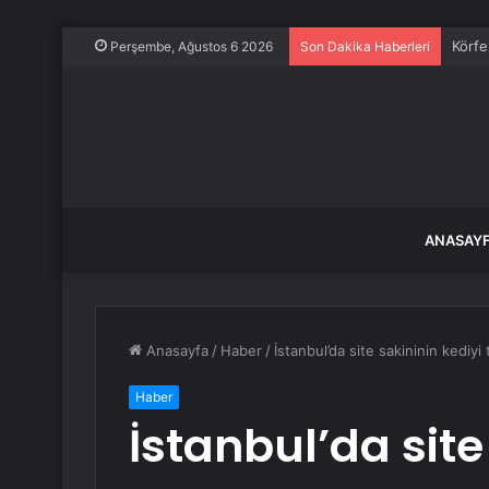
Körfe
Perşembe, Ağustos 6 2026
Son Dakika Haberleri
ANASAY
Anasayfa
/
Haber
/
İstanbul’da site sakininin kediy
Haber
İstanbul’da site