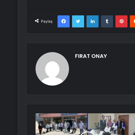
Facebook
Twitter
LinkedIn
Tumblr
Pint
Paylaş
FIRAT ONAY