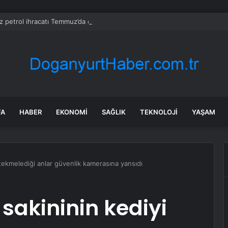
z petrol ihracatı Temmuz’da çatışmalara rağmen sabit kaldı
FA
HABER
EKONOMI
SAĞLIK
TEKNOLOJI
YAŞAM
i tekmelediği anlar güvenlik kamerasına yansıdı
 sakininin kediyi