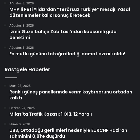
Ağustos 8, 2026
MHP’li Feti Yıldız’dan “Terörsüz Türkiye” mesajı: Yasal
düzenlemeler kalıcı sonuç üretecek
Ağustos 8, 2026
İzmir Güzelbahçe Zabıtası’ndan kapsamlı gıda
denetimi
Ağustos 8, 2026
En mutlu gününü fotoğrafladığı damat azraili oldu!
Rastgele Haberler
Mart 23, 2025
Renkli güneş panellerinde verim kaybı sorunu ortadan
kalktı
Haziran 24, 2025
Milas’ta Trafik Kazası: 1 Ölü, 12 Yaralı
Nisan 6, 2026
UBS, Ortadoğu gerilimleri nedeniyle EURCHF Haziran
tahminini 0,91’e düşürdü