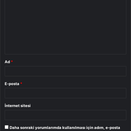
Y
o
r
u
m
*
Ad
*
E-posta
*
İnternet sitesi
Daha sonraki yorumlarımda kullanılması için adım, e-posta