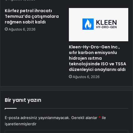
Körfez petrol ihracatı
Temmuz’da çatışmalara
rağmen sabit kaldı
Ağustos 6, 2026
Kleen-Hy-Dro-Gen Inc.,
sıfır karbon emisyonlu
hidrojen ısıtma
teknolojisinde ISO ve TSSA
düzenleyici onaylarını aldı
Ağustos 6, 2026
Bir yanıt yazın
E-posta adresiniz yayınlanmayacak.
Gerekli alanlar
*
ile
işaretlenmişlerdir