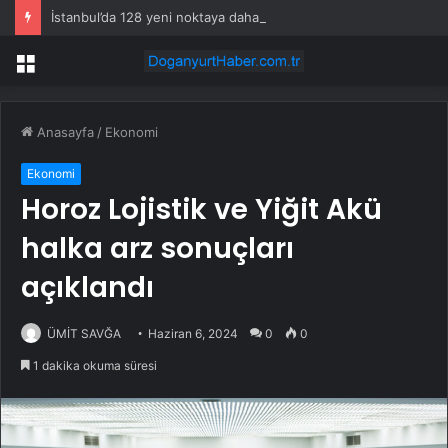
İstanbul’da 128 yeni noktaya daha EDS geliyor
Menü
Anasayfa
/
Ekonomi
Ekonomi
Horoz Lojistik ve Yiğit Akü
halka arz sonuçları
açıklandı
ÜMİT SAVĞA
Haziran 6, 2024
0
0
1 dakika okuma süresi