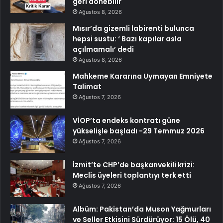
geri dönebilir
Ağustos 8, 2026
Mısır’da gizemli labirenti bulunca
hepsi sustu: ‘ Bazı kapılar asla
açılmamalı’ dedi
Ağustos 8, 2026
Mahkeme Kararına Uymayan Emniyete
Talimat
Ağustos 7, 2026
VİOP’ta endeks kontratı güne
yükselişle başladı -29 Temmuz 2026
Ağustos 7, 2026
İzmit’te CHP’de başkanvekili krizi:
Meclis üyeleri toplantıyı terk etti
Ağustos 7, 2026
Albüm: Pakistan’da Muson Yağmurları
ve Seller Etkisini Sürdürüyor: 15 Ölü, 40