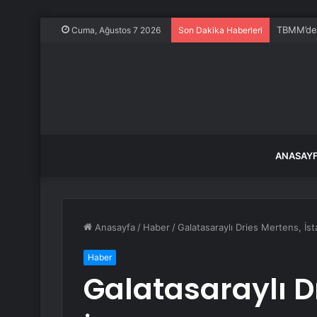
Yapay zek
Cuma, Ağustos 7 2026
Son Dakika Haberleri
ANASAY
Anasayfa
/
Haber
/
Galatasaraylı Dries Mertens, İsta
Haber
Galatasaraylı D