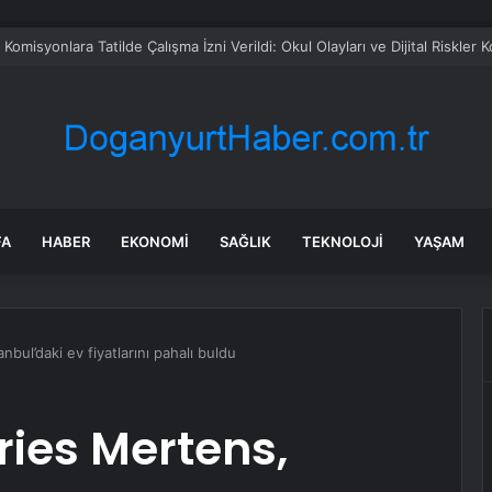
ada onlarca uygulamanın yerini tek asistan alabilir
FA
HABER
EKONOMI
SAĞLIK
TEKNOLOJI
YAŞAM
nbul’daki ev fiyatlarını pahalı buldu
ries Mertens,