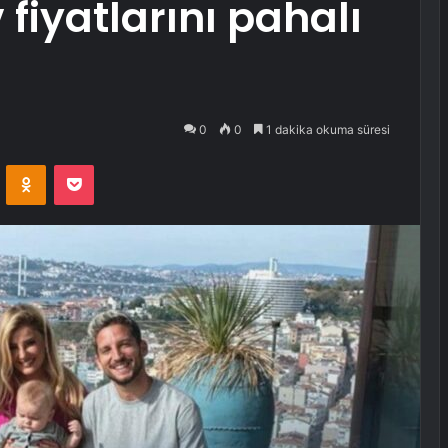
 fiyatlarını pahalı
0
0
1 dakika okuma süresi
VKontakte
Odnoklassniki
Pocket