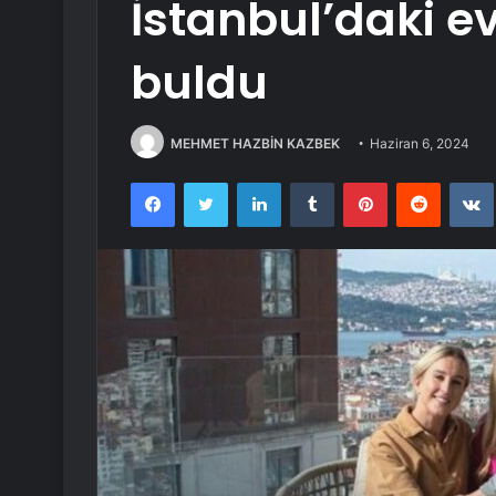
İstanbul’daki ev
buldu
MEHMET HAZBİN KAZBEK
Haziran 6, 2024
Facebook
Twitter
LinkedIn
Tumblr
Pinterest
Reddit