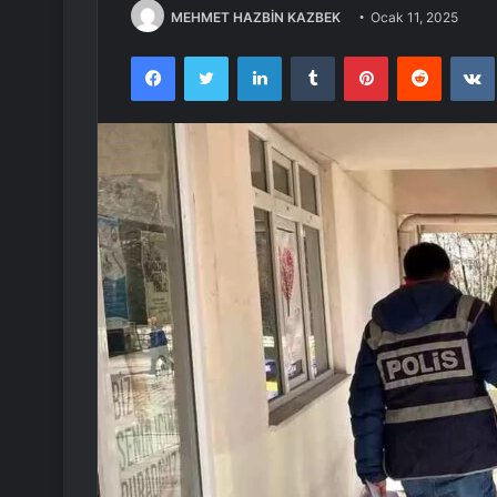
MEHMET HAZBİN KAZBEK
Ocak 11, 2025
Facebook
Twitter
LinkedIn
Tumblr
Pinterest
Reddit