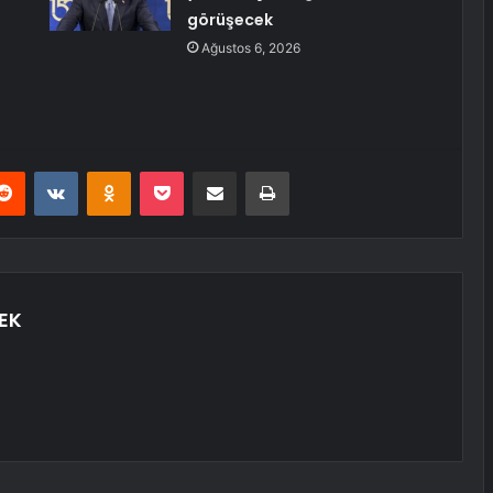
görüşecek
Ağustos 6, 2026
erest
Reddit
VKontakte
Odnoklassniki
Pocket
E-Posta ile paylaş
Yazdır
EK