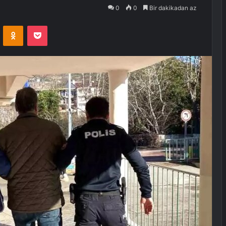
0
0
Bir dakikadan az
VKontakte
Odnoklassniki
Pocket