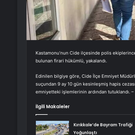
Kastamonu’nun Cide ilçesinde polis ekiplerince
bulunan firari hükümlü, yakalandı.
Edinilen bilgiye göre, Cide İlçe Emniyet Müdür
suçundan 9 ay 10 gün kesinleşmiş hapis cezası
emniyetteki işlemlerinin ardından tutuklandı
İlgili Makaleler
Kırıkkale’de Bayram Trafiği
Yoğunlaştı