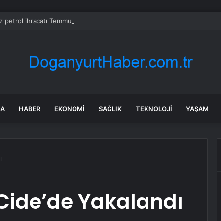
z petrol ihracatı Temmuz’da çatışmalara rağmen sabit kaldı
FA
HABER
EKONOMI
SAĞLIK
TEKNOLOJI
YAŞAM
ı
Cide’de Yakalandı