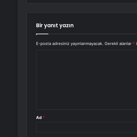
Bir yanıt yazın
E-posta adresiniz yayınlanmayacak.
Gerekli alanlar
*
i
Y
o
r
u
m
*
Ad
*