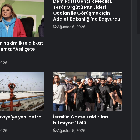
Dem Parti Gençlik Meclisi,
Terör Örgütü PKK Lideri
Öcalan ile Görüşmek İçin
Adalet Bakanlığı’na Başvurdu
Ağustos 6, 2026
n hakimlikte dikkat
nma: “Asıl çete
2026
rkiye’ye yeni petrol
İsrail’in Gazze saldırıları
bitmiyor: 11 ölü
2026
Ağustos 5, 2026