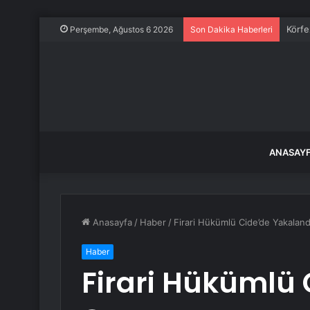
Körfe
Perşembe, Ağustos 6 2026
Son Dakika Haberleri
ANASAY
Anasayfa
/
Haber
/
Firari Hükümlü Cide’de Yakaland
Haber
Firari Hükümlü 