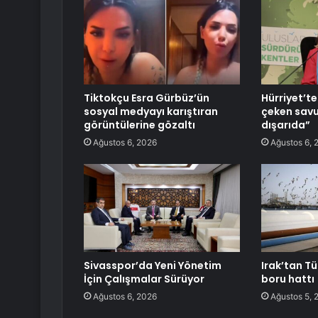
Tiktokçu Esra Gürbüz’ün
Hürriyet’te
sosyal medyayı karıştıran
çeken savu
görüntülerine gözaltı
dışarıda”
Ağustos 6, 2026
Ağustos 6, 
Sivasspor’da Yeni Yönetim
Irak’tan Tü
İçin Çalışmalar Sürüyor
boru hattı
Ağustos 6, 2026
Ağustos 5, 