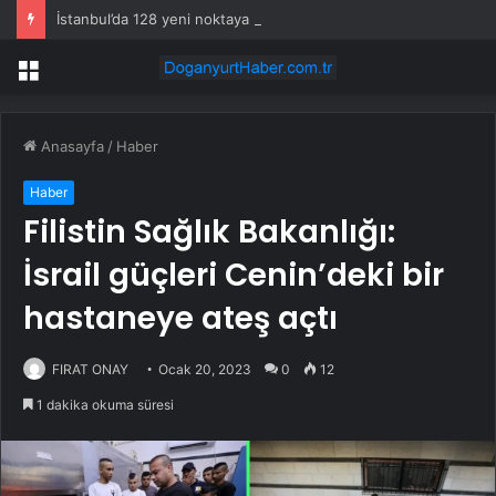
İstanbul’da 128 yeni noktaya daha EDS geliyor
Menü
Anasayfa
/
Haber
Haber
Filistin Sağlık Bakanlığı:
İsrail güçleri Cenin’deki bir
hastaneye ateş açtı
FIRAT ONAY
Ocak 20, 2023
0
12
1 dakika okuma süresi