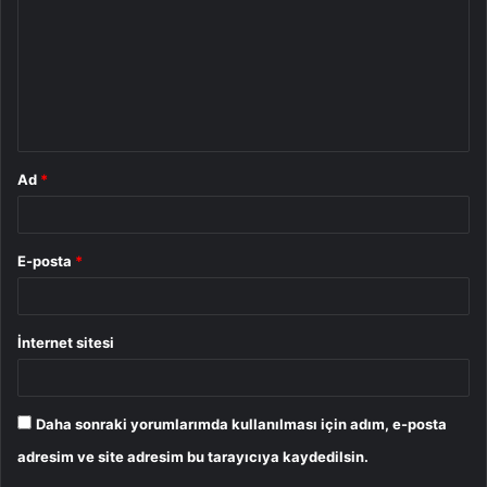
r
u
m
*
Ad
*
E-posta
*
İnternet sitesi
Daha sonraki yorumlarımda kullanılması için adım, e-posta
adresim ve site adresim bu tarayıcıya kaydedilsin.