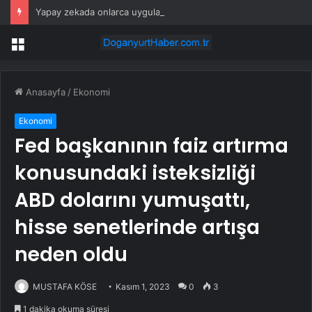
Yapay zekada onlarca uygulamanın yerini tek asistan alabilir
Menü
Anasayfa
/
Ekonomi
Ekonomi
Fed başkanının faiz artırma
konusundaki isteksizliği
ABD dolarını yumuşattı,
hisse senetlerinde artışa
neden oldu
MUSTAFA KÖSE
Kasım 1, 2023
0
3
1 dakika okuma süresi