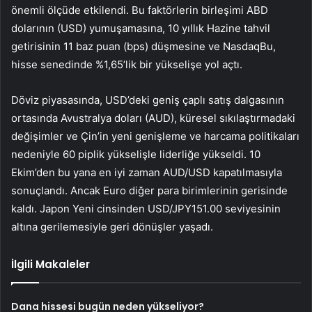
önemli ölçüde etkilendi. Bu faktörlerin birleşimi ABD
dolarının (USD) yumuşamasına, 10 yıllık Hazine tahvil
getirisinin 11 baz puan (bps) düşmesine ve
Nasdaq
Bu,
hisse senedinde %1,65’lik bir yükselişe yol açtı.
Döviz piyasasında, USD’deki geniş çaplı satış dalgasının
ortasında Avustralya doları (AUD), küresel sıkılaştırmadaki
değişimler ve Çin’in yeni genişleme ve harcama politikaları
nedeniyle 60 piplik yükselişle liderliğe yükseldi. 10
Ekim’den bu yana en iyi zaman
AUD/USD
kapatılmasıyla
sonuçlandı. Ancak Euro diğer para birimlerinin gerisinde
kaldı. Japon Yeni cinsinden
USD/JPY
151.00 seviyesinin
altına gerilemesiyle geri dönüşler yaşadı.
İlgili Makaleler
Dana hissesi bugün neden yükseliyor?