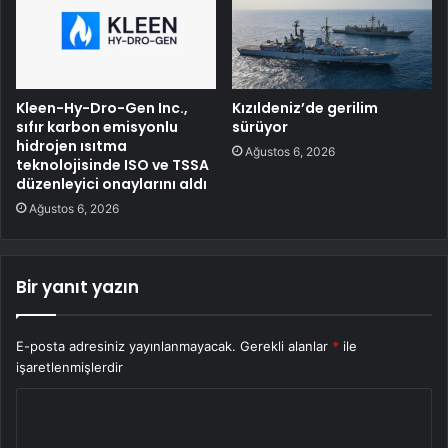
Kleen-Hy-Dro-Gen Inc.,
Kızıldeniz’de gerilim
sıfır karbon emisyonlu
sürüyor
hidrojen ısıtma
Ağustos 6, 2026
teknolojisinde ISO ve TSSA
düzenleyici onaylarını aldı
Ağustos 6, 2026
Bir yanıt yazın
E-posta adresiniz yayınlanmayacak.
Gerekli alanlar
*
ile
işaretlenmişlerdir
Y
o