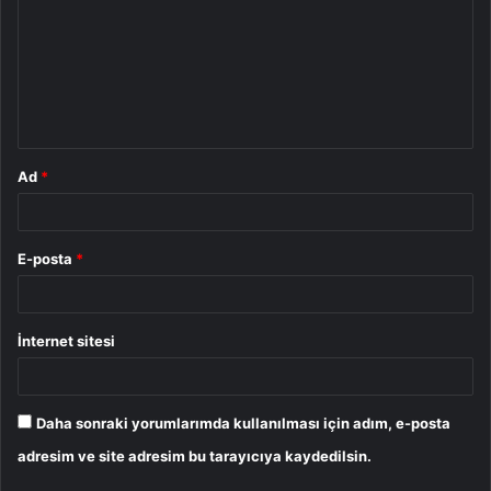
r
u
m
*
Ad
*
E-posta
*
İnternet sitesi
Daha sonraki yorumlarımda kullanılması için adım, e-posta
adresim ve site adresim bu tarayıcıya kaydedilsin.