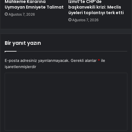
Mahkeme Kararına
İzmit’te CHP’de
Uymayan Emniyete Talimat
başkanvekili krizi: Meclis
üyeleri toplantıyı terk etti
Ağustos 7, 2026
Ağustos 7, 2026
Bir yanıt yazın
E-posta adresiniz yayınlanmayacak.
Gerekli alanlar
*
ile
işaretlenmişlerdir
Y
o
r
u
m
*