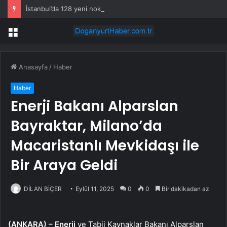
İstanbul’da 128 yeni noktaya daha EDS geliyor
Menü
Anasayfa
/
Haber
Haber
Enerji Bakanı Alparslan
Bayraktar, Milano’da
Macaristanlı Mevkidaşı ile
Bir Araya Geldi
DİLAN BİÇER
Eylül 11, 2025
0
0
Bir dakikadan az
(ANKARA) –
Enerji
ve Tabii Kaynaklar Bakanı Alparslan