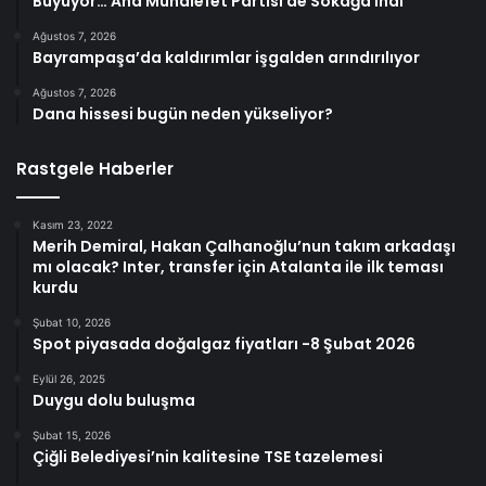
Büyüyor… Ana Muhalefet Partisi de Sokağa İndi
Ağustos 7, 2026
Bayrampaşa’da kaldırımlar işgalden arındırılıyor
Ağustos 7, 2026
Dana hissesi bugün neden yükseliyor?
Rastgele Haberler
Kasım 23, 2022
Merih Demiral, Hakan Çalhanoğlu’nun takım arkadaşı
mı olacak? Inter, transfer için Atalanta ile ilk teması
kurdu
Şubat 10, 2026
Spot piyasada doğalgaz fiyatları -8 Şubat 2026
Eylül 26, 2025
Duygu dolu buluşma
Şubat 15, 2026
Çiğli Belediyesi’nin kalitesine TSE tazelemesi