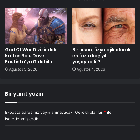
God Of War Dizisindeki
Bir insan, fizyolojik olarak
Kratos Rolü Dave
en fazla kaç yıl
Bautista’ya Gidebilir
yaşayabilir?
Ağustos 5, 2026
Ağustos 4, 2026
Bir yanıt yazın
E-posta adresiniz yayınlanmayacak.
Gerekli alanlar
*
ile
işaretlenmişlerdir
Y
o