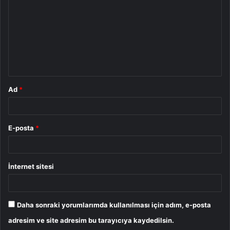
r
u
m
*
Ad
*
E-posta
*
İnternet sitesi
Daha sonraki yorumlarımda kullanılması için adım, e-posta
adresim ve site adresim bu tarayıcıya kaydedilsin.