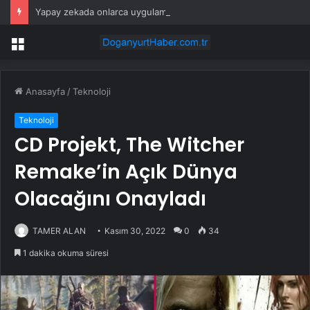
Yapay zekada onlarca uygulamanın yerini tek asistan alabilir
Menü
Anasayfa
/
Teknoloji
Teknoloji
CD Projekt, The Witcher
Remake’in Açık Dünya
Olacağını Onayladı
TAMER ALAN
Kasım 30, 2022
0
34
1 dakika okuma süresi