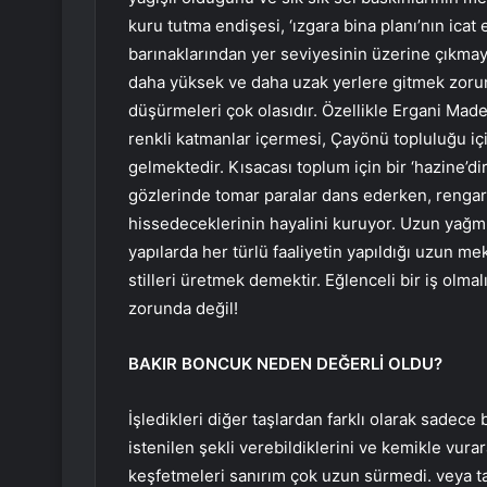
kuru tutma endişesi, ‘ızgara bina planı’nın icat
barınaklarından yer seviyesinin üzerine çıkmay
daha yüksek ve daha uzak yerlere gitmek zorun
düşürmeleri çok olasıdır. Özellikle Ergani Made
renkli katmanlar içermesi, Çayönü topluluğu içi
gelmektedir. Kısacası toplum için bir ‘hazine’d
gözlerinde tomar paralar dans ederken, rengaren
hissedeceklerinin hayalini kuruyor. Uzun yağmur
yapılarda her türlü faaliyetin yapıldığı uzun m
stilleri üretmek demektir. Eğlenceli bir iş olma
zorunda değil!
BAKIR BONCUK NEDEN DEĞERLİ OLDU?
İşledikleri diğer taşlardan farklı olarak sadece
istenilen şekli verebildiklerini ve kemikle vura
keşfetmeleri sanırım çok uzun sürmedi. veya ta