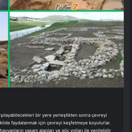
rşılayabilecekleri bir yere yerleştikten sonra çevreyi
kilde faydalanmak için çevreyi keşfetmeye koyulurlar.
 hayvanların yaşam alanları ve göç yolları ile yenilebilir