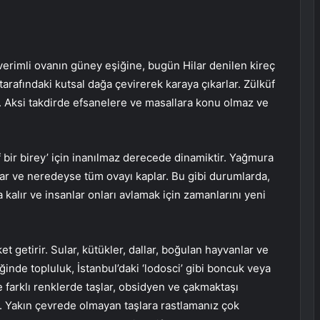
erimli ovanın güney eşiğine, bugün Hilar denilen kireç
tarafındaki kutsal dağa çevirerek karaya çıkarlar. Zülküf
 Aksi takdirde efsanelere ve masallara konu olmaz ve
if bir birey’ için inanılmaz derecede dinamiktir. Yağmura
aklar ve neredeyse tüm ovayı kaplar. Bu gibi durumlarda,
alır ve insanlar onları avlamak için zamanlarını yeni
getirir. Sular, kütükler, dallar, boğulan hayvanlar ve
ldiğinde topluluk, İstanbul’daki ‘lodosci’ gibi boncuk veya
e farklı renklerde taşlar, obsidyen ve çakmaktaşı
ur. Yakın çevrede olmayan taşlara rastlamanız çok