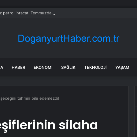
z petrol ihracatı Temmuz’da çatışmalara rağmen sabit kaldı
FA
HABER
EKONOMI
SAĞLIK
TEKNOLOJI
YAŞAM
nüşeceğini tahmin bile edemezdi!
iflerinin silaha