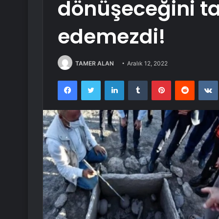
dönüşeceğini t
edemezdi!
TAMER ALAN
Aralık 12, 2022
Facebook
Twitter
LinkedIn
Tumblr
Pinterest
Reddit