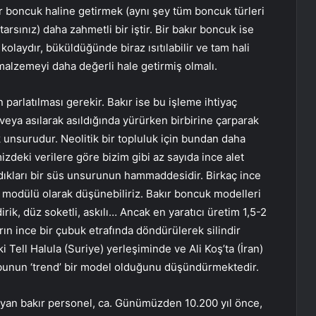
bir boncuk haline getirmek (aynı şey tüm boncuk türleri
arsınız) daha zahmetli bir iştir. Bir bakır boncuk ise
 kolaydır, büküldüğünde biraz ısıtılabilir ve tam hali
 malzemeyi daha değerli hale getirmiş olmalı.
n parlatılması gerekir. Bakır ise bu işleme ihtiyaç
veya asılarak asıldığında yürürken birbirine çarparak
 unsurudur. Neolitik bir topluluk için bundan daha
zdeki verilere göre bizim gibi az sayıda ince alet
ıdıkları bir süs unsurunun hammaddesidir. Birkaç ince
 modülü olarak düşünebiliriz. Bakır boncuk modelleri
dirik, düz soketli, askılı… Ancak en yaratıcı üretim 1,5-2
ırın ince bir çubuk etrafında döndürülerek silindir
 Tell Halula (Suriye) yerleşiminde ve Ali Koş’ta (İran)
 bunun ‘trend’ bir model olduğunu düşündürmektedir.
layan bakır personel, ca. Günümüzden 10.200 yıl önce,