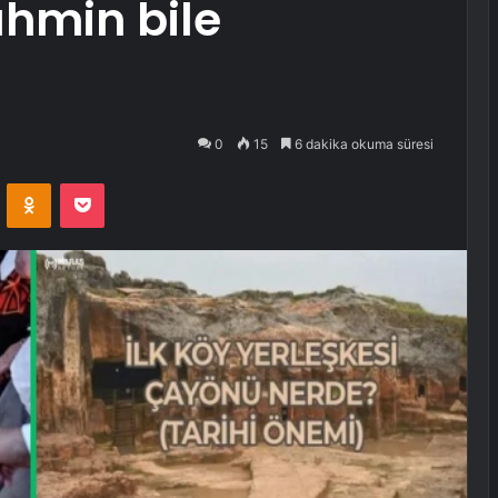
ahmin bile
0
15
6 dakika okuma süresi
VKontakte
Odnoklassniki
Pocket