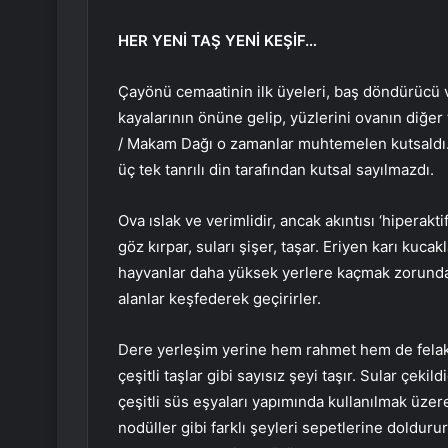
HER YENİ TAŞ YENİ KEŞİF…
Çayönü cemaatinin ilk üyeleri, baş döndürücü v
kayalarının önüne gelip, yüzlerini ovanın diğer 
/ Makam Dağı o zamanlar muhtemelen kutsaldı.
üç tek tanrılı din tarafından kutsal sayılmazdı.
Ova ıslak ve verimlidir, ancak akıntısı ‘hiperakt
göz kırpar, suları şişer, taşar. Eriyen karı kuc
hayvanlar daha yüksek yerlere kaçmak zorunda k
alanlar keşfederek geçirirler.
Dere yerleşim yerine hem rahmet hem de felaket 
çeşitli taşlar gibi sayısız şeyi taşır. Sular çeki
çeşitli süs eşyaları yapımında kullanılmak üzer
nodüller gibi farklı şeyleri sepetlerine doldur