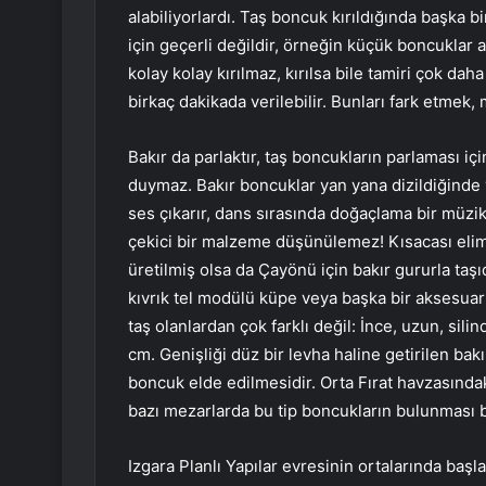
alabiliyorlardı. Taş boncuk kırıldığında başka 
için geçerli değildir, örneğin küçük boncuklar at
kolay kolay kırılmaz, kırılsa bile tamiri çok daha
birkaç dakikada verilebilir. Bunları fark etmek,
Bakır da parlaktır, taş boncukların parlaması içi
duymaz. Bakır boncuklar yan yana dizildiğinde 
ses çıkarır, dans sırasında doğaçlama bir müzik
çekici bir malzeme düşünülemez! Kısacası elimi
üretilmiş olsa da Çayönü için bakır gururla taş
kıvrık tel modülü küpe veya başka bir aksesuar
taş olanlardan çok farklı değil: İnce, uzun, silin
cm. Genişliği düz bir levha haline getirilen bak
boncuk elde edilmesidir. Orta Fırat havzasındaki
bazı mezarlarda bu tip boncukların bulunması
Izgara Planlı Yapılar evresinin ortalarında baş