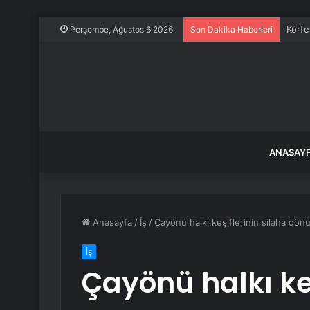
Körfe
Perşembe, Ağustos 6 2026
Son Dakika Haberleri
ANASAY
Anasayfa
/
İş
/
Çayönü halkı keşiflerinin silaha dö
İş
Çayönü halkı keş