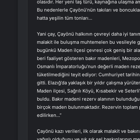
olasıdır. Her yeni taş türü, kaynağına ulaşma am
Bu nedenlerle Çayönü’nün takıları ve boncuklar
hatta yeşilin tüm tonları…
Yani çay, Çayönü halkının çevreyi daha iyi tanıma
malakit ile buluşma muhtemelen bu vesileyle 
bugünkü Maden ilçesi çevresi çok geniş bir alana
beri faaliyet gösteren bakır madenleri, Mezopo
Osmanlı İmparatorluğu’nun değerli maden rezerv
tüketilmediğini teyit ediyor: Cumhuriyet tarih
gitti. Elazığ’da yaklaşık bir yıldır çalışma yü
Maden ilçesi, Sağrılı Köyü, Kısabekir ve Seter
buldu. Bakır madeni rezerv alanının bulunduğu b
birçok maden bulunmaktadır. Rezervin toplam p
edilirken…”
Çayönü kazı verileri, ilk olarak malakit ve bakır
yağışlı olduğunu ve sık sık sel baskınlarının me