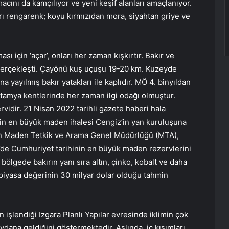
acını da kamçılıyor ve yeni keşif alanları amaçlanıyor.
ı rengarenk; koyu kırmızıdan mora, siyahtan griye ve
sı için ‘açar’, onları her zaman kışkırtır. Bakır ve
gerçekleşti. Çayönü kuş uçuşu 19-20 km. Kuzeyde
 yayılmış bakır yatakları ile kaplıdır. MÖ 4. binyıldan
tamya kentlerinde her zaman ilgi odağı olmuştur.
idir. 21 Nisan 2022 tarihli gazete haberi hala
inin en büyük maden ihalesi Cengiz’in yan kuruluşuna
rüten Maden Tetkik ve Arama Genel Müdürlüğü (MTA),
li’de Cumhuriyet tarihinin en büyük maden rezervlerini
ölgede bakırın yanı sıra altın, çinko, kobalt ve daha
iyasa değerinin 30 milyar dolar olduğu tahmin
ın işlendiği Izgara Planlı Yapılar evresinde iklimin çok
ydana geldiğini göstermektedir. Aslında, iç kısımları