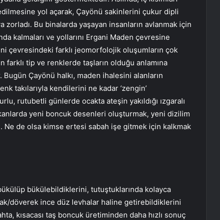
 edilmesine yol açarak, Çayönü sakinlerini çukur dipli
a zorladı. Bu binalarda yaşayan insanların avlanmak için
da kalmaları ve yollarını Ergani Maden çevresine
ni çevresindeki farklı jeomorfolojik oluşumların çok
n farklı tip ve renklerde taşların olduğu anlamına
ir. Bugün Çayönü halkı, maden ihalesini alanların
k takılarıyla kendilerini ne kadar ‘zengin’
lu, rutubetli günlerde ocakta ateşin yakıldığı ızgaralı
ekanlarda yeni boncuk desenleri oluşturmak, yeni dizilim
lı. Ne de olsa kimse ertesi sabah işe gitmek için kalkmak
 bükülüp bükülebildiklerini, tutuştuklarında kolayca
rak/döverek ince düz levhalar haline getirebildiklerini
hta, kısacası taş boncuk üretiminden daha hızlı sonuç