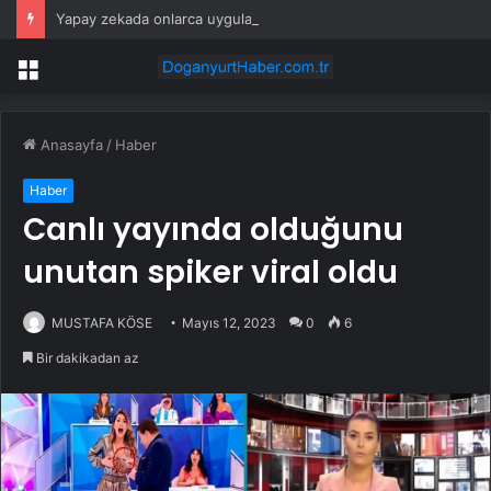
Yapay zekada onlarca uygulamanın yerini tek asistan alabilir
Menü
Anasayfa
/
Haber
Haber
Canlı yayında olduğunu
unutan spiker viral oldu
MUSTAFA KÖSE
Mayıs 12, 2023
0
6
Bir dakikadan az