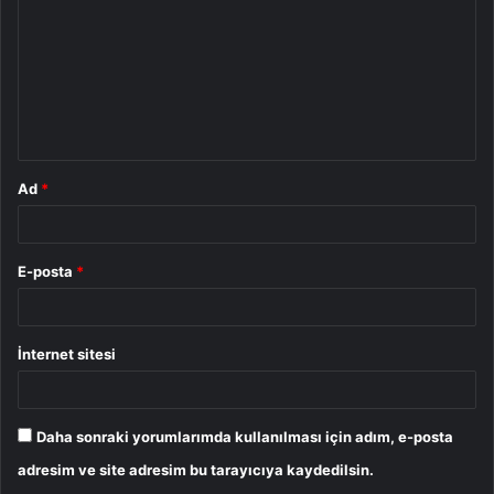
r
u
m
*
Ad
*
E-posta
*
İnternet sitesi
Daha sonraki yorumlarımda kullanılması için adım, e-posta
adresim ve site adresim bu tarayıcıya kaydedilsin.