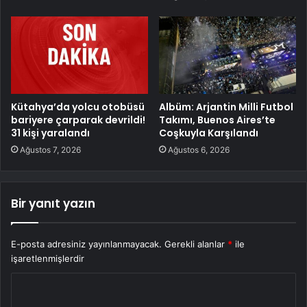
Kütahya’da yolcu otobüsü
Albüm: Arjantin Milli Futbol
bariyere çarparak devrildi!
Takımı, Buenos Aires’te
31 kişi yaralandı
Coşkuyla Karşılandı
Ağustos 7, 2026
Ağustos 6, 2026
Bir yanıt yazın
E-posta adresiniz yayınlanmayacak.
Gerekli alanlar
*
ile
işaretlenmişlerdir
Y
o