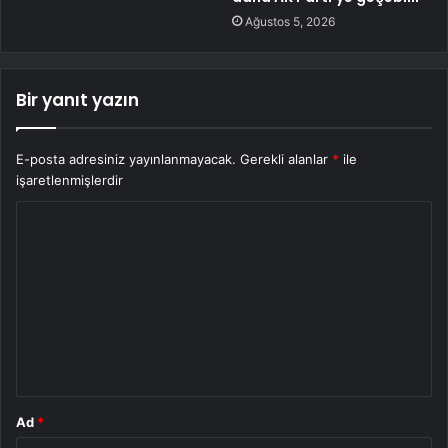
Ağustos 5, 2026
Bir yanıt yazın
E-posta adresiniz yayınlanmayacak.
Gerekli alanlar
*
ile
işaretlenmişlerdir
Y
o
r
u
m
*
Ad
*