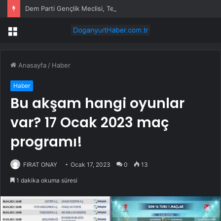
Dem Parti Gençlik Meclisi, Terör Örgütü PKK Lideri Öcalan ile Görüşmek İçin Adalet Bakanlığı’na Başvurdu
Menü
Anasayfa
/
Haber
Haber
Bu akşam hangi oyunlar
var? 17 Ocak 2023 maç
programı!
FIRAT ONAY
Ocak 17, 2023
0
13
1 dakika okuma süresi