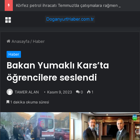
Körfez petrol ihracatı Temmuz’da çatışmalara rağmen sabit kaldı
Menü
Anasayfa
/
Haber
Haber
Bakan Yumaklı Kars’ta
öğrencilere seslendi
TAMER ALAN
Kasım 9, 2023
0
1
1 dakika okuma süresi