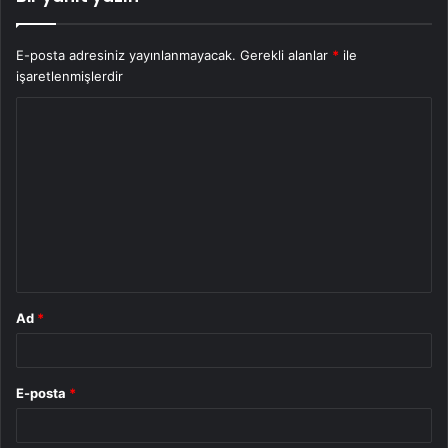
E-posta adresiniz yayınlanmayacak.
Gerekli alanlar
*
ile
işaretlenmişlerdir
Y
o
r
u
m
*
Ad
*
E-posta
*