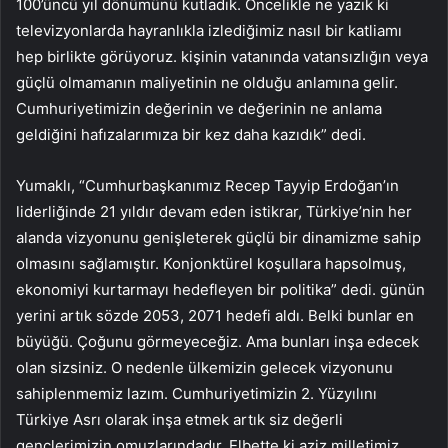
100’üncü yıl dönümünü kutladık. Öncelikle ne yazık ki
televizyonlarda hayranlıkla izlediğimiz nasıl bir katliamı
hep birlikte görüyoruz. kişinin vatanında vatansızlığın veya
güçlü olmamanın maliyetinin ne olduğu anlamına gelir.
Cumhuriyetimizin değerinin ve değerinin ne anlama
geldiğini hafızalarımıza bir kez daha kazıdık” dedi.
Yumaklı, “Cumhurbaşkanımız Recep Tayyip Erdoğan’ın
liderliğinde 21 yıldır devam eden istikrar, Türkiye’nin her
alanda vizyonunu genişleterek güçlü bir dinamizme sahip
olmasını sağlamıştır. Konjonktürel koşullara hapsolmuş,
ekonomiyi kurtarmayı hedefleyen bir politika” dedi. günün
yerini artık sözde 2053, 2071 hedefi aldı. Belki bunlar en
büyüğü. Çoğunu görmeyeceğiz. Ama bunları inşa edecek
olan sizsiniz. O nedenle ülkemizin gelecek vizyonunu
sahiplenmemiz lazım. Cumhuriyetimizin 2. Yüzyılını
Türkiye Asrı olarak inşa etmek artık siz değerli
gençlerimizin omuzlarındadır. Elbette ki aziz milletimiz,