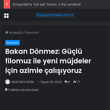
Zonguldak’ta “pat pat” kazası: 5 kişi yaralandı
Menü
Anasayfa
/
Ekonomi
Ekonomi
Bakan Dönmez: Güçlü
filomuz ile yeni müjdeler
için azimle çalışıyoruz
MUSTAFA KÖSE
Kasım 16, 2022
0
17
5 dakika okuma süresi