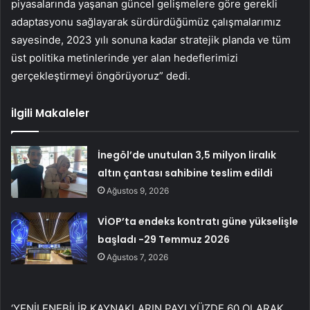
piyasalarında yaşanan güncel gelişmelere göre gerekli
adaptasyonu sağlayarak sürdürdüğümüz çalışmalarımız
sayesinde, 2023 yılı sonuna kadar stratejik planda ve tüm
üst politika metinlerinde yer alan hedeflerimizi
gerçekleştirmeyi öngörüyoruz” dedi.
İlgili Makaleler
İnegöl’de unutulan 3,5 milyon liralık
altın çantası sahibine teslim edildi
Ağustos 9, 2026
VİOP’ta endeks kontratı güne yükselişle
başladı -29 Temmuz 2026
Ağustos 7, 2026
‘YENİLENEBİLİR KAYNAKLARIN PAYI YÜZDE 60 OLARAK