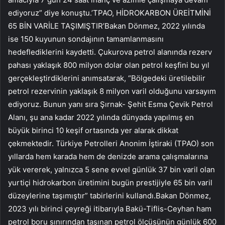
ediyoruz” diye konuştu.’TPAO, HİDROKARBON ÜREİTMİNİ
65 BİN VARİLE TAŞIMIŞTIR’Bakan Dönmez, 2022 yılında
ise 150 kuyunun sondajının tamamlanmasını
hedeflediklerini kaydetti. Çukurova petrol alanında rezerv
pahası yaklaşık 800 milyon dolar olan petrol keşfini bu yıl
gerçekleştirdiklerini anımsatarak, “Bölgedeki üretilebilir
petrol rezervinin yaklaşık 8 milyon varil olduğunu varsayım
ediyoruz. Bunun yanı sıra Şırnak- Şehit Esma Çevik Petrol
Alanı, şu ana kadar 2022 yılında dünyada yapılmış en
büyük birinci 10 keşif ortasında yer alarak dikkat
çekmektedir. Türkiye Petrolleri Anonim İştiraki (TPAO) son
yıllarda hem karada hem de denizde arama çalışmalarına
yük vererek, yalnızca 5 sene evvel günlük 37 bin varil olan
yurtiçi hidrokarbon üretimini bugün prestijiyle 65 bin varil
düzeylerine taşımıştır” tabirlerini kullandı.Bakan Dönmez,
2023 yılı birinci çeyreği itibarıyla Bakü-Tiflis-Ceyhan ham
petrol boru sınırından taşınan petrol ölçüsünün günlük 600