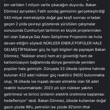
bin varilden 1 milyon varile çıkacağını duyurdu. Bakan
Dönmez ayrıyeten; Fatih sondaj gemisinin gerçekleştirdiği
540 milyar metreküplük doğal gaz keşfi sonrası ortadan
geçen 2 yılda çevreyi gözeterek yürütülen çalışmalar
sonucunda Cumhuriyet tarihinin en büyük projelerinden
biri olan Sakarya Gaz Alanı Geliştirme Projesinin de hızla
devam ettiğini söyledi.’NÜKLEER ENERJİ POPÜLER HALE
GELMİŞTİR’Nükleer güç ile ilgili bilgileri de paylaşan Bakan
Dönmez, “Nükleer enerji hem arz güvenliği hem de
karbonizasyon bağlamında dünya genelinde yeniden
popüler hale gelmiştir. Dünyada 33 ülkede işletme halinde
bulunan 423 adet nükleer güç reaktörü (NGS) bulunmakta
olup, 18 ülkede ise inşaatı devam etmekte olan 56 adet
reaktör bulunmaktadır. 2023 yılı için nükleer yakıtın
getirilmesi ve birinci ünitenin elektrik üretimine başlaması
hedefleniyor” dedi. Bakan Dönmez, ülkede kullanılan doğal
gazın yüzde 99’u, petrolün ise yüzde 92’sinin ithal