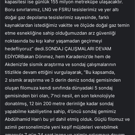
kapasitesi ise günlük 155 milyon metreküpe ulaşacaktır.
Boru sınırlarımız, LNG ve FSRU tesislerimiz ve yer altı
doğal gaz depolama tesislerimiz sayesinde, farklı
kaynaklardan istediğimiz vakitte ve ölçüde doğal gaz temin
etme esnekliğine sahip olduğumuzdan arz güvenliği
noktasında bu kışı kahır yaşamadan geçirmeyi
hedefliyoruz” dedi.SONDAJ ÇALIŞMALARI DEVAM
EDİYORBakan Dönmez, hem Karadeniz’de hem de
Akdeniz’de sismik araştırma ve sondaj çalışmalarının
titizlikle devam ettiğini vurgulayarak, “Bu kapsamda,
2 sismik araştırma ve 3 derin deniz sondaj gemisinden
oluşan filomuza kendi sınıfında dünyadaki 5 sondaj
gemisinden biri olan, 7’nci nesil, en son teknolojiyle
donatılmış, 12 bin 200 metre derinliğe kadar sondaj
yapabilme kabiliyetine sahip, 4’üncü sondaj gemimiz
Abdülhamid Han’ı bu yıl dahil etmiş olduk. Güçlü filomuz ve
azimli personelimizle yeni keşif müjdeleri verebilmek
amacıyla 7 gün 24 saat inanç ve azimle çalışmaya devam