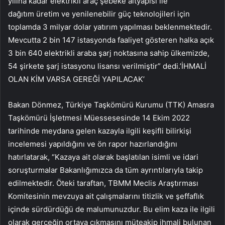
yılına kadar elektrikli araç şebeke altyapısı ile
dağıtım üretim ve yenilenebilir güç teknolojileri için
toplamda 3 milyar dolar yatırım yapılması beklenmektedir.
Mevcutta 2 bin 147 istasyonda faaliyet gösteren halka açık
3 bin 640 elektrikli araba şarj noktasına sahip ülkemizde,
54 şirkete şarj istasyonu lisansı verilmiştir” dedi.’İHMALİ
OLAN KİM VARSA GEREĞİ YAPILACAK’
Bakan Dönmez, Türkiye Taşkömürü Kurumu (TTK) Amasra
Taşkömürü İşletmesi Müessesesinde 14 Ekim 2022
tarihinde meydana gelen kazayla ilgili keşifli bilirkişi
incelemesi yapıldığını ve ön rapor hazırlandığını
hatırlatarak, “Kazaya ait olarak başlatılan isimli ve idari
soruşturmalar Bakanlığımızca da tüm ayrıntılarıyla takip
edilmektedir. Öteki taraftan, TBMM Meclis Araştırması
Komitesinin mevzuya ait çalışmalarını titizlik ve şeffaflık
içinde sürdürdüğü de malumunuzdur. Bu elim kaza ile ilgili
olarak gerçeğin ortaya çıkmasını müteakip ihmali bulunan