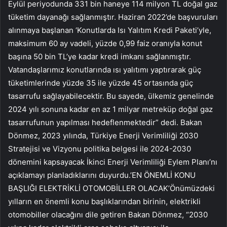
Eylül periyodunda 331 bin haneye 114 milyon TL doğal gaz
tüketim dayanağı sağlanmıştır. Haziran 2022’de başvuruları
alınmaya başlanan ‘Konutlarda Isı Yalıtım Kredi Paketi’yle,
maksimum 60 ay vadeli, yüzde 0,99 faiz oranıyla konut
başına 50 bin TL’ye kadar kredi imkanı sağlanmıştır.
Vatandaşlarımız konutlarında ısı yalıtımı yaptırarak güç
tüketimlerinde yüzde 35 ile yüzde 45 ortasında güç
tasarrufu sağlayabilecektir. Bu sayede, ülkemiz genelinde
2024 yılı sonuna kadar en az 1 milyar metreküp doğal gaz
tasarrufunun yapılması hedeflenmektedir” dedi. Bakan
Dönmez, 2023 yılında, Türkiye Enerji Verimliliği 2030
Stratejisi ve Vizyonu politika belgesi ile 2024-2030
dönemini kapsayacak İkinci Enerji Verimliliği Eylem Planı’nı
açıklamayı planladıklarını duyurdu.’EN ÖNEMLİ KONU
BAŞLIĞI ELEKTRİKLİ OTOMOBİLLER OLACAK’Önümüzdeki
yılların en önemli konu başlıklarından birinin, elektrikli
otomobiller olacağını dile getiren Bakan Dönmez, “2030