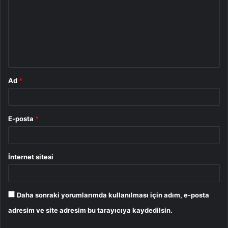
r
u
m
*
Ad
*
E-posta
*
İnternet sitesi
Daha sonraki yorumlarımda kullanılması için adım, e-posta
adresim ve site adresim bu tarayıcıya kaydedilsin.