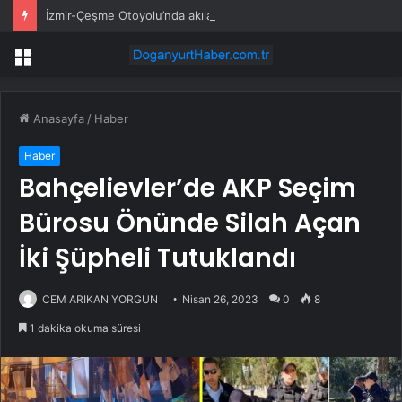
İzmir-Çeşme Otoyolu’nda akılalmaz görüntü: Araç üzerinde dans edip paylaştılar
Menü
Anasayfa
/
Haber
Haber
Bahçelievler’de AKP Seçim
Bürosu Önünde Silah Açan
İki Şüpheli Tutuklandı
CEM ARIKAN YORGUN
Nisan 26, 2023
0
8
1 dakika okuma süresi