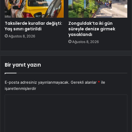
Taksilerde kurallar değişti:
Zonguldak’ta iki gün
Yaş sınırı getirildi
süreyle denize girmek
yasaklandı
Ağustos 8, 2026
Ağustos 8, 2026
Bir yanıt yazın
E-posta adresiniz yayınlanmayacak.
Gerekli alanlar
*
ile
işaretlenmişlerdir
Y
o
r
u