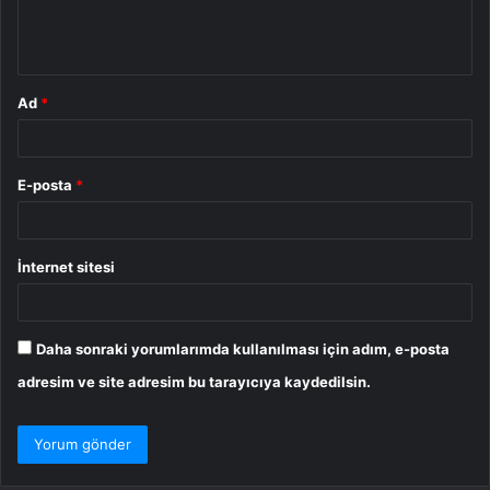
m
*
Ad
*
E-posta
*
İnternet sitesi
Daha sonraki yorumlarımda kullanılması için adım, e-posta
adresim ve site adresim bu tarayıcıya kaydedilsin.