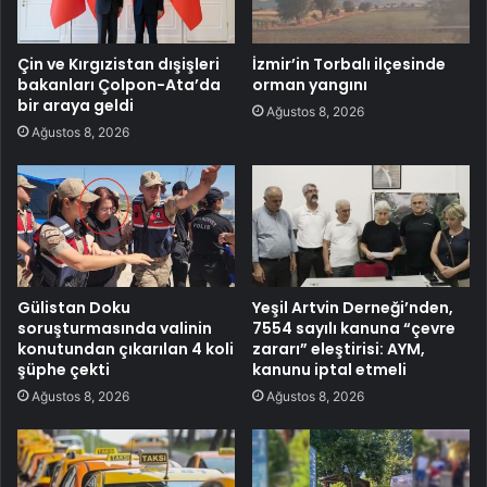
Çin ve Kırgızistan dışişleri
İzmir’in Torbalı ilçesinde
bakanları Çolpon-Ata’da
orman yangını
bir araya geldi
Ağustos 8, 2026
Ağustos 8, 2026
Gülistan Doku
Yeşil Artvin Derneği’nden,
soruşturmasında valinin
7554 sayılı kanuna “çevre
konutundan çıkarılan 4 koli
zararı” eleştirisi: AYM,
şüphe çekti
kanunu iptal etmeli
Ağustos 8, 2026
Ağustos 8, 2026