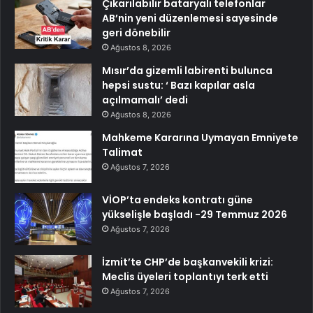
Çıkarılabilir bataryalı telefonlar
AB’nin yeni düzenlemesi sayesinde
geri dönebilir
Ağustos 8, 2026
Mısır’da gizemli labirenti bulunca
hepsi sustu: ‘ Bazı kapılar asla
açılmamalı’ dedi
Ağustos 8, 2026
Mahkeme Kararına Uymayan Emniyete
Talimat
Ağustos 7, 2026
VİOP’ta endeks kontratı güne
yükselişle başladı -29 Temmuz 2026
Ağustos 7, 2026
İzmit’te CHP’de başkanvekili krizi:
Meclis üyeleri toplantıyı terk etti
Ağustos 7, 2026