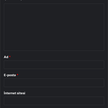
Y
o
r
u
m
*
Ad
*
E-posta
*
İnternet sitesi