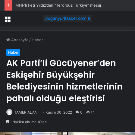
MHP’li Feti Yıldız’dan “Terörsüz Türkiye” mesajı: Yasal düzenlemeler kalıcı sonuç üretecek
Menü
Anasayfa
/
Haber
Haber
AK Parti’li Gücüyener’den
Eskişehir Büyükşehir
Belediyesinin hizmetlerinin
pahalı olduğu eleştirisi
TAMER ALAN
Kasım 30, 2022
0
14
1 dakika okuma süresi