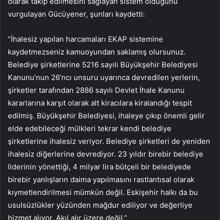
olarak takip edilmesini sağlayan sistem olduğunu
vurgulayan Gücüyener, şunları kaydetti:
“İhalesiz yapılan harcamaları EKAP sistemine
kaydetmezseniz kamuoyundan saklamış olursunuz.
Belediye şirketlerine 5216 sayılı Büyükşehir Belediyesi
Kanunu’nun 26’ncı unsuru uyarınca devredilen yerlerin,
şirketler tarafından 2886 sayılı Devlet İhale Kanunu
kararlarına karşıt olarak alt kiracılara kiralandığı tespit
edilmiş. Büyükşehir Belediyesi, ihaleye çıkıp önemli gelir
elde edebileceği mülkleri tekrar kendi belediye
şirketlerine ihalesiz veriyor. Belediye şirketleri de yeniden
ihalesiz diğerlerine devrediyor. 23 yıldır birebir belediye
liderinin yönettiği, 4 milyar lira bütçeli bir belediyede
birebir yanlışların daima yapılmasını rastlantısal olarak
kıymetlendirilmesi mümkün değil. Eskişehir halkı da bu
usulsüzlükler yüzünden mağdur ediliyor ve değerliye
hizmet alıyor. Akıl alır üzere değil.”