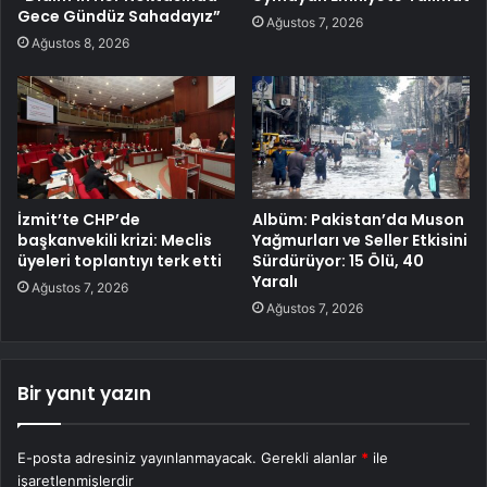
Gece Gündüz Sahadayız”
Ağustos 7, 2026
Ağustos 8, 2026
İzmit’te CHP’de
Albüm: Pakistan’da Muson
başkanvekili krizi: Meclis
Yağmurları ve Seller Etkisini
üyeleri toplantıyı terk etti
Sürdürüyor: 15 Ölü, 40
Yaralı
Ağustos 7, 2026
Ağustos 7, 2026
Bir yanıt yazın
E-posta adresiniz yayınlanmayacak.
Gerekli alanlar
*
ile
işaretlenmişlerdir