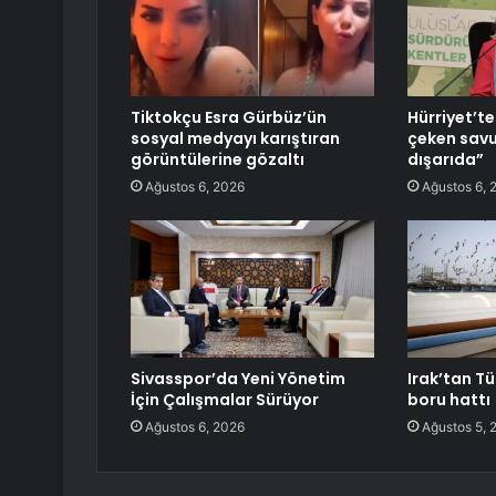
Tiktokçu Esra Gürbüz’ün
Hürriyet’te
sosyal medyayı karıştıran
çeken savu
görüntülerine gözaltı
dışarıda”
Ağustos 6, 2026
Ağustos 6, 
Sivasspor’da Yeni Yönetim
Irak’tan Tü
İçin Çalışmalar Sürüyor
boru hattı
Ağustos 6, 2026
Ağustos 5, 