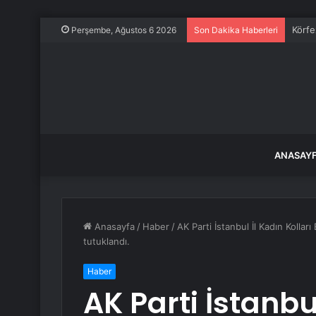
Körfe
Perşembe, Ağustos 6 2026
Son Dakika Haberleri
ANASAY
Anasayfa
/
Haber
/
AK Parti İstanbul İl Kadın Kolla
tutuklandı.
Haber
AK Parti İstanbul