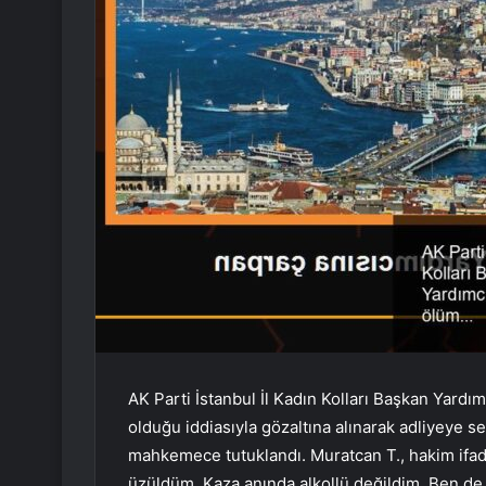
AK Parti İstanbul İl Kadın Kolları Başkan Yard
olduğu iddiasıyla gözaltına alınarak adliyeye s
mahkemece tutuklandı. Muratcan T., hakim ifad
üzüldüm. Kaza anında alkollü değildim. Ben de s