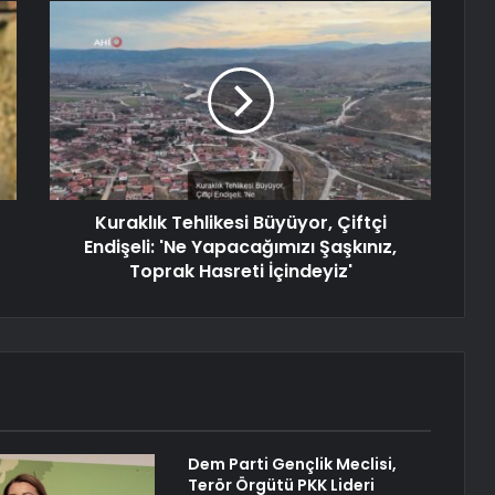
Kuraklık Tehlikesi Büyüyor, Çiftçi
Endişeli: 'Ne Yapacağımızı Şaşkınız,
Toprak Hasreti İçindeyiz'
Dem Parti Gençlik Meclisi,
Terör Örgütü PKK Lideri