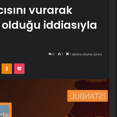
ısını vurarak
olduğu iddiasıyla
0
1
1 dakika okuma süresi
VKontakte
Odnoklassniki
Pocket