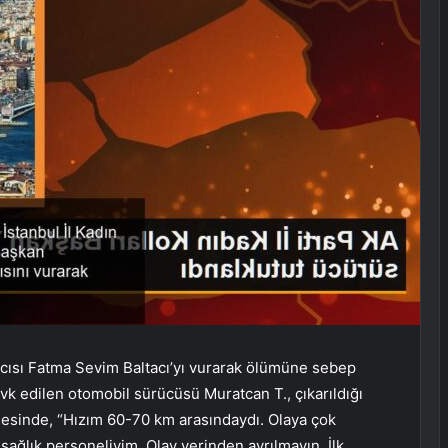
ımcısı Fatma Sevim Baltacı’yı vurarak ölümüne sebep
evk edilen otomobil sürücüsü Muratcan T., çıkarıldığı
esinde, “Hızım 60-70 km arasındaydı. Olaya çok
ağlık personeliyim. Olay yerinden ayrılmayın. İlk