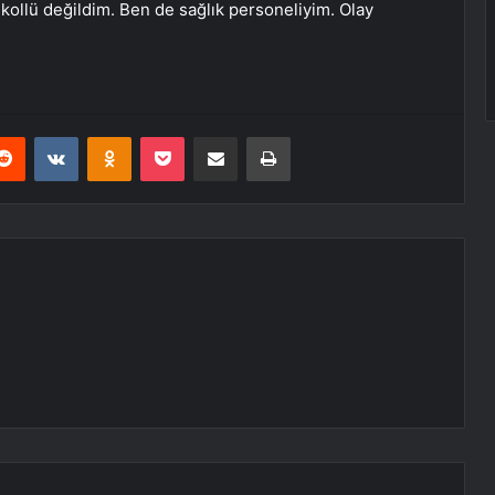
kollü değildim. Ben de sağlık personeliyim. Olay
erest
Reddit
VKontakte
Odnoklassniki
Pocket
E-Posta ile paylaş
Yazdır