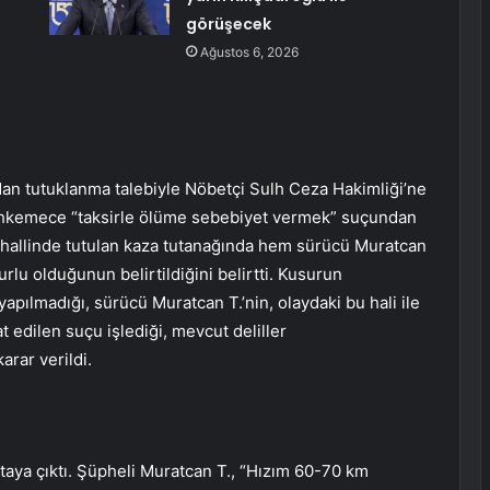
görüşecek
Ağustos 6, 2026
ndan tutuklanma talebiyle Nöbetçi Sulh Ceza Hakimliği’ne
 mahkemece “taksirle ölüme sebebiyet vermek” suçundan
ahallinde tutulan kaza tutanağında hem sürücü Muratcan
lu olduğunun belirtildiğini belirtti. Kusurun
apılmadığı, sürücü Muratcan T.’nin, olaydaki bu hali ile
t edilen suçu işlediği, mevcut deliller
arar verildi.
aya çıktı. Şüpheli Muratcan T., “Hızım 60-70 km