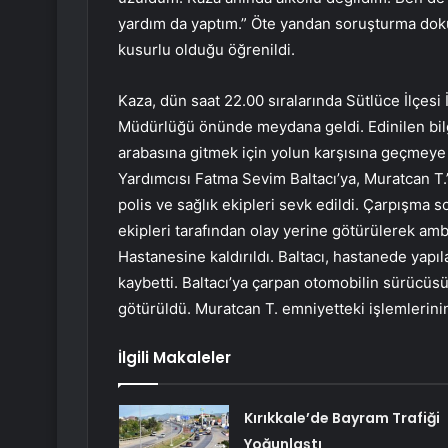
yardım da yaptım.” Öte yandan soruşturma dokü
kusurlu olduğu öğrenildi.
Kaza, dün saat 22.00 sıralarında Sütlüce İlçesi
Müdürlüğü önünde meydana geldi. Edinilen bilg
arabasına gitmek için yolun karşısına geçmeye ç
Yardımcısı Fatma Sevim Baltacı’ya, Muratcan T.’
polis ve sağlık ekipleri sevk edildi. Çarpışma s
ekipleri tarafından olay yerine götürülerek amb
Hastanesine kaldırıldı. Baltacı, hastanede yap
kaybetti. Baltacı’ya çarpan otomobilin sürücüsü
götürüldü. Muratcan T. emniyetteki işlemlerini
İlgili Makaleler
Kırıkkale’de Bayram Trafiği
Yoğunlaştı