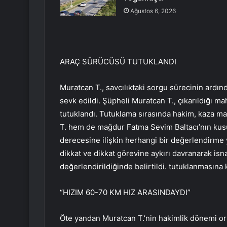
Ağustos 6, 2026
ARAÇ SÜRÜCÜSÜ TUTUKLANDI
Muratcan T., savcılıktaki sorgu sürecinin ardı
sevk edildi. Şüpheli Muratcan T., çıkarıldığı
tutuklandı. Tutuklama sırasında hakim, kaza m
T. hem de mağdur Fatma Sevim Baltacı’nın kusur
derecesine ilişkin herhangi bir değerlendirme y
dikkat ve dikkat görevine aykırı davranarak isna
değerlendirildiğinde belirtildi. tutuklanmasına k
“HIZIM 60-70 KM HIZ ARASINDAYDI”
Öte yandan Muratcan T.’nin hakimlik dönemi ort