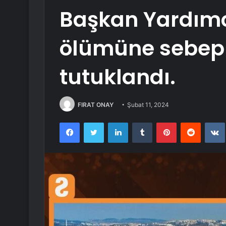
Başkan Yardımc
ölümüne sebep 
tutuklandı.
FIRAT ONAY
Şubat 11, 2024
Facebook
Twitter
LinkedIn
Tumblr
Pinterest
Reddit