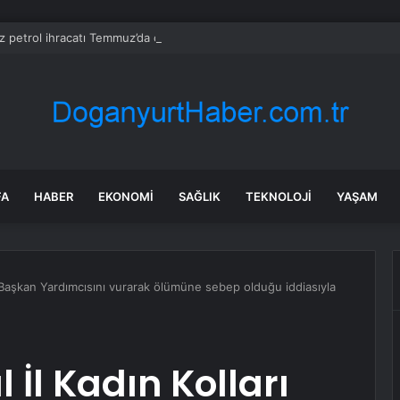
z petrol ihracatı Temmuz’da çatışmalara rağmen sabit kaldı
FA
HABER
EKONOMI
SAĞLIK
TEKNOLOJI
YAŞAM
rı Başkan Yardımcısını vurarak ölümüne sebep olduğu iddiasıyla
 İl Kadın Kolları