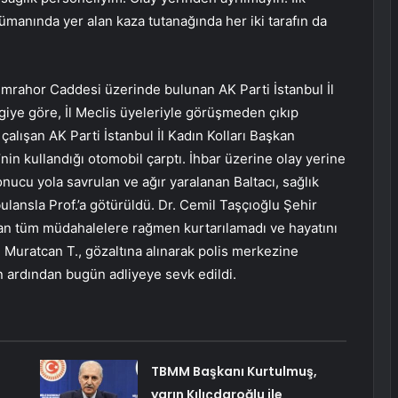
manında yer alan kaza tutanağında her iki tarafın da
 İmrahor Caddesi üzerinde bulunan AK Parti İstanbul İl
iye göre, İl Meclis üyeleriyle görüşmeden çıkıp
alışan AK Parti İstanbul İl Kadın Kolları Başkan
nin kullandığı otomobil çarptı. İhbar üzerine olay yerine
onucu yola savrulan ve ağır yaralanan Baltacı, sağlık
ulansla Prof.’a götürüldü. Dr. Cemil Taşçıoğlu Şehir
ılan tüm müdahalelere rağmen kurtarılamadı ve hayatını
 Muratcan T., gözaltına alınarak polis merkezine
n ardından bugün adliyeye sevk edildi.
TBMM Başkanı Kurtulmuş,
yarın Kılıçdaroğlu ile