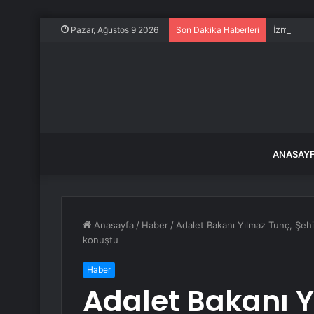
İzmir-Çeş
Pazar, Ağustos 9 2026
Son Dakika Haberleri
ANASAY
Anasayfa
/
Haber
/
Adalet Bakanı Yılmaz Tunç, Şeh
konuştu
Haber
Adalet Bakanı Y