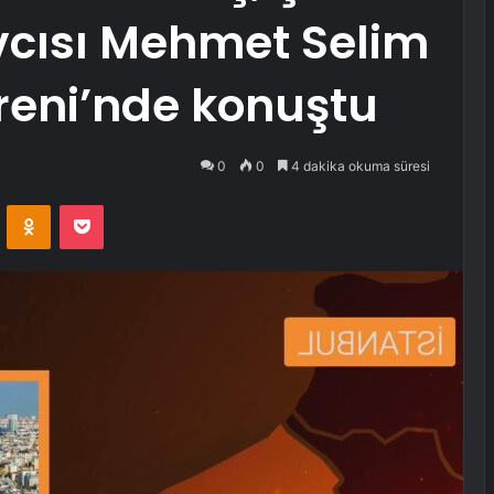
cısı Mehmet Selim
reni’nde konuştu
0
0
4 dakika okuma süresi
VKontakte
Odnoklassniki
Pocket