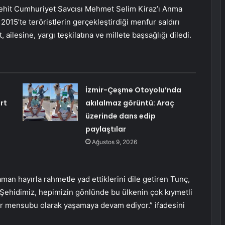
Şehit Cumhuriyet Savcısı Mehmet Selim Kiraz’ı Anma
015’te teröristlerin gerçekleştirdiği menfur saldırı
 ailesine, yargı teşkilatına ve millete başsağlığı diledi.
İzmir-Çeşme Otoyolu’nda
rt
akılalmaz görüntü: Araç
üzerinde dans edip
paylaştılar
Ağustos 9, 2026
man hayırla rahmetle yad ettiklerini dile getiren Tunç,
Şehidimiz, hepimizin gönlünde bu ülkenin çok kıymetli
 bir mensubu olarak yaşamaya devam ediyor.” ifadesini