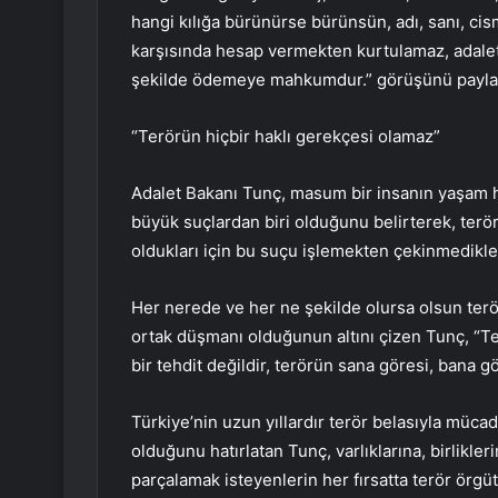
hangi kılığa bürünürse bürünsün, adı, sanı, ci
karşısında hesap vermekten kurtulamaz, adalet
şekilde ödemeye mahkumdur.” görüşünü paylaş
“Terörün hiçbir haklı gerekçesi olamaz”
Adalet Bakanı Tunç, masum bir insanın yaşam h
büyük suçlardan biri olduğunu belirterek, terör
oldukları için bu suçu işlemekten çekinmedikler
Her nerede ve her ne şekilde olursa olsun terör
ortak düşmanı olduğunun altını çizen Tunç, “Ter
bir tehdit değildir, terörün sana göresi, bana g
Türkiye’nin uzun yıllardır terör belasıyla müc
olduğunu hatırlatan Tunç, varlıklarına, birlikler
parçalamak isteyenlerin her fırsatta terör örgütl