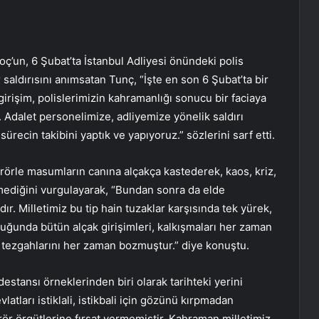
oç’un, 6 Şubat’ta İstanbul Adliyesi önündeki polis
 saldırısını anımsatan Tunç, “İşte en son 6 Şubat’ta bir
irişim, polislerimizin kahramanlığı sonucu bir faciaya
Adalet personelimize, adliyemize yönelik saldırı
sürecin takibini yaptık ve yapıyoruz.” sözlerini sarf etti.
erörle masumların canına alçakça kastederek, kaos, kriz,
mediğini vurgulayarak, “Bundan sonra da elde
 Milletimiz bu tip hain tuzaklar karşısında tek yürek,
duğunda bütün alçak girişimleri, kalkışmaları her zaman
ı, tezgahlarını her zaman bozmuştur.” diye konuştu.
tansı örneklerinden biri olarak tarihteki yerini
atları istiklali, istikbali için gözünü kırpmadan
rör örgütlerine fırsat vermemiştir. Kahraman milletimiz