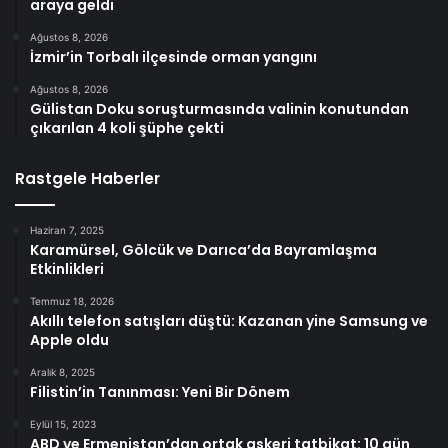
araya geldi
Ağustos 8, 2026
İzmir’in Torbalı ilçesinde orman yangını
Ağustos 8, 2026
Gülistan Doku soruşturmasında valinin konutundan
çıkarılan 4 koli şüphe çekti
Rastgele Haberler
Haziran 7, 2025
Karamürsel, Gölcük ve Darıca’da Bayramlaşma
Etkinlikleri
Temmuz 18, 2026
Akıllı telefon satışları düştü: Kazanan yine Samsung ve
Apple oldu
Aralık 8, 2025
Filistin’in Tanınması: Yeni Bir Dönem
Eylül 15, 2023
ABD ve Ermenistan’dan ortak askeri tatbikat: 10 gün