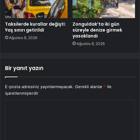
Taksilerde kurallar değişti:
Zonguldak’ta iki gün
Yaş sınırı getirildi
süreyle denize girmek
yasaklandı
Ağustos 8, 2026
Ağustos 8, 2026
Bir yanıt yazın
E-posta adresiniz yayınlanmayacak.
Gerekli alanlar
*
ile
işaretlenmişlerdir
Y
o
r
u