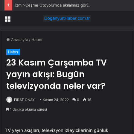
İzmir-Çeşme Otoyolu’nda akılalmaz görüntü: Araç üzerinde dans edip paylaştılar
Menü
Anasayfa
/
Haber
Haber
23 Kasım Çarşamba TV
yayın akışı: Bugün
televizyonda neler var?
FIRAT ONAY
Kasım 24, 2022
0
16
1 dakika okuma süresi
TV yayın akışları, televizyon izleyicilerinin günlük